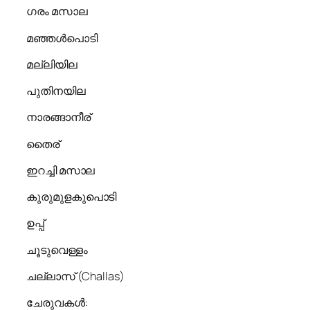
ഗരം മസാല
മഞ്ഞൾപൊടി
മല്ലിയില
പുതിനയില
നാരങ്ങാനീര്
തൈര്
ഇറച്ചി മസാല
കുരുമുളകുപൊടി
ഉപ്പ്
ചൂടുവെള്ളം
ചല്ലാസ് (Challas)
ചേരുവകൾ: