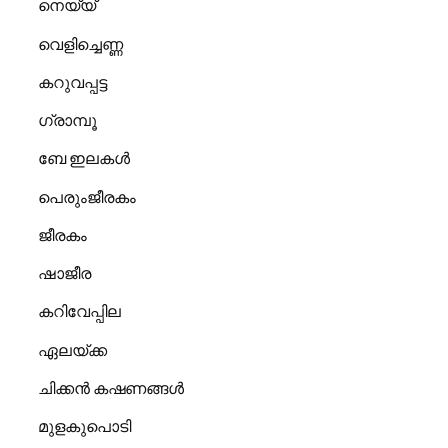
നെയ്യ്
വെളിച്ചെണ്ണ
കറുവപ്പട്ട
ഗ്രാമ്പൂ
ബേ ഇലകൾ
പെരുംജീരകം
ജീരകം
ഷാജീര
കറിവേപ്പില
ഏലയ്ക്ക
ചിക്കൻ കഷണങ്ങൾ
മുളകുപൊടി