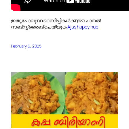
ഇതുപോലുള്ള റെസിപ്പികൾക്ക് ഈ ചാനൽ
സബ്സ്ക്രൈബ് ചെയ്യുക
Ajus happy hub
February 6, 2025