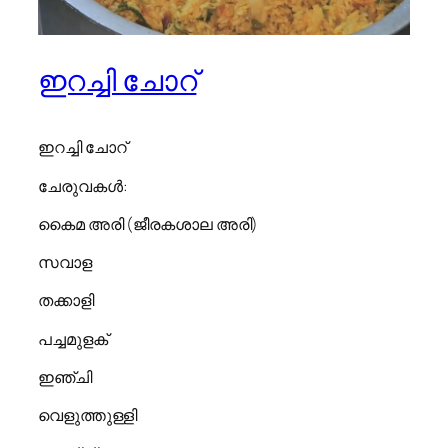
ഇറച്ചി ചോറ്
ഇറച്ചി ചോറ്
ചേരുവകൾ:
കൈമ അരി (ജീരകശാല അരി)
സവാള
തക്കാളി
പച്ചമുളക്
ഇഞ്ചി
വെളുത്തുള്ളി