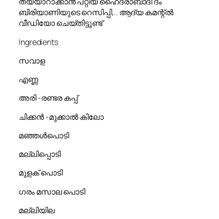
തയ്യാറാക്കാൻ പറ്റിയ ഹൈദരാബാദി ദം
ബിരിയാണിയുടെ റെസിപ്പി,.. ആദ്യ കമന്റ്ൽ
വീഡിയോ ചെയ്തിട്ടുണ്ട്
Ingredients
സവാള
എണ്ണ
അരി -രണ്ടര കപ്പ്
ചിക്കൻ -മുക്കാൽ കിലോ
മഞ്ഞൾപൊടി
മല്ലിപ്പൊടി
മുളക് പൊടി
ഗരം മസാല പൊടി
മല്ലിയില