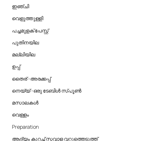
ഇഞ്ചി
വെളുത്തുള്ളി
പച്ചമുളക് പേസ്റ്റ്
പുതിനയില
മല്ലിയില
ഉപ്പ്
തൈര് -അരക്കപ്പ്
നെയ്യ് -ഒരു ടേബിൾ സ്പൂൺ
മസാലകൾ
വെള്ളം
Preparation
ആദ്യം കുറച്ച് സവാള വറുത്തെടുത്ത്