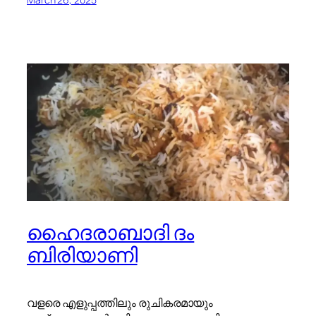
ഹൈദരാബാദി ദം
ബിരിയാണി
വളരെ എളുപ്പത്തിലും രുചികരമായും