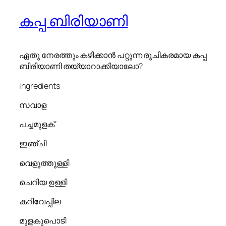
കപ്പ ബിരിയാണി
ഏതു നേരത്തും കഴിക്കാൻ പറ്റുന്ന രുചികരമായ കപ്പ
ബിരിയാണി തയ്യാറാക്കിയാലോ?
ingredients
സവാള
പച്ചമുളക്
ഇഞ്ചി
വെളുത്തുള്ളി
ചെറിയ ഉള്ളി
കറിവേപ്പില
മുളകുപൊടി