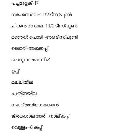
പച്ചമുളക് -17
ഗരം മസാല -1 1/2 ടീസ്പൂൺ
ചിക്കൻ മസാല -1 1/2 ടീസ്പൂൺ
മഞ്ഞൾ പൊടി -അര ടീസ്പൂൺ
തൈര് -അരക്കപ്പ്
ചെറുനാരങ്ങ നീര്
ഉപ്പ്
മല്ലിയില
പുതിനയില
ചോറ് തയ്യാറാക്കാൻ
ജീരകശാല അരി -നാല് കപ്പ്
വെള്ളം -8 കപ്പ്