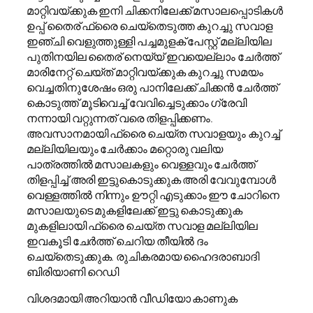
മാറ്റിവയ്ക്കുക ഇനി ചിക്കനിലേക്ക് മസാലപ്പൊടികൾ
ഉപ്പ് തൈര് ഫ്രൈ ചെയ്തെടുത്ത കുറച്ചു സവാള
ഇഞ്ചി വെളുത്തുള്ളി പച്ചമുളക് പേസ്റ്റ് മല്ലിയില
പുതിനയില തൈര് നെയ്യ് ഇവയെല്ലാം ചേർത്ത്
മാരിനേറ്റ് ചെയ്ത് മാറ്റിവയ്ക്കുക കുറച്ചു സമയം
വെച്ചതിനുശേഷം ഒരു പാനിലേക്ക് ചിക്കൻ ചേർത്ത്
കൊടുത്ത് മൂടിവെച്ച് വേവിച്ചെടുക്കാം ഗ്രേവി
നന്നായി വറ്റുന്നത് വരെ തിളപ്പിക്കണം.
അവസാനമായി ഫ്രൈ ചെയ്ത സവാളയും കുറച്ച്
മല്ലിയിലയും ചേർക്കാം മറ്റൊരു വലിയ
പാത്രത്തിൽ മസാലകളും വെള്ളവും ചേർത്ത്
തിളപ്പിച്ച് അരി ഇട്ടുകൊടുക്കുക അരി വേവുമ്പോൾ
വെള്ളത്തിൽ നിന്നും ഊറ്റി എടുക്കാം ഈ ചോറിനെ
മസാലയുടെ മുകളിലേക്ക് ഇട്ടു കൊടുക്കുക
മുകളിലായി ഫ്രൈ ചെയ്ത സവാള മല്ലിയില
ഇവകൂടി ചേർത്ത് ചെറിയ തീയിൽ ദം
ചെയ്തെടുക്കുക. രുചികരമായ ഹൈദരാബാദി
ബിരിയാണി റെഡി
വിശദമായി അറിയാൻ വീഡിയോ കാണുക