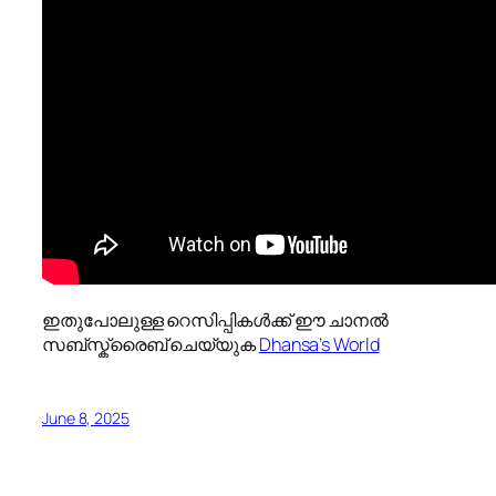
ഇതുപോലുള്ള റെസിപ്പികൾക്ക് ഈ ചാനൽ
സബ്സ്ക്രൈബ് ചെയ്യുക
Dhansa’s World
June 8, 2025