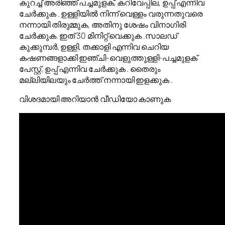
കുറച്ച് അരിഞ്ഞ് പച്ചമുളക്, കറിവേപ്പില, ഉപ്പ് എന്നിവ
ചേർക്കുക . ഉള്ളിയിൽ നിന്ന് വെള്ളം വരുന്നതുവരെ
നന്നായി തിരുമ്മുക, അതിനു ശേഷം വിനാഗിരി
ചേർക്കുക. ഇത് 30 മിനിറ്റ് വെക്കുക .സാലഡ്
കുക്കുമ്പർ, ഉള്ളി, തക്കാളി എന്നിവ ചെറിയ
കഷണങ്ങളാക്കി ഇഞ്ചി-വെളുത്തുള്ളി-പച്ചമുളക്
പേസ്റ്റ്, ഉപ്പ് എന്നിവ ചേർക്കുക . തൈരും
മല്ലിയിലയും ചേർത്ത് നന്നായി ഇളക്കുക .
വിശദമായി അറിയാൻ വീഡിയോ കാണുക