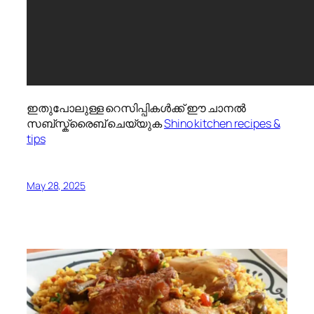
ഇതുപോലുള്ള റെസിപ്പികൾക്ക് ഈ ചാനൽ
സബ്സ്ക്രൈബ് ചെയ്യുക
Shino kitchen recipes &
tips
May 28, 2025