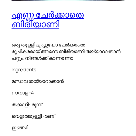
എണ്ണ ചേർക്കാതെ
ബിരിയാണി
ഒരു തുള്ളി എണ്ണയോ ചേർക്കാതെ
രുചികരമായിത്തന്നെ ബിരിയാണി തയ്യാറാക്കാൻ
പറ്റും, നിങ്ങൾക്ക് കാണണോ
Ingredients
മസാല തയ്യാറാക്കാൻ
സവാള -4
തക്കാളി- മൂന്ന്
വെളുത്തുള്ളി -രണ്ട്
ഇഞ്ചി