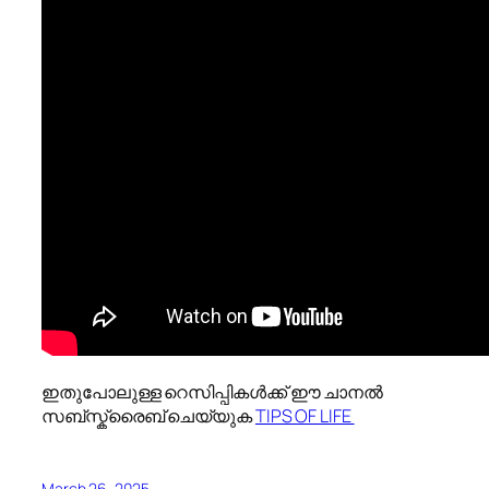
ഇതുപോലുള്ള റെസിപ്പികൾക്ക് ഈ ചാനൽ
സബ്സ്ക്രൈബ് ചെയ്യുക
TIPS OF LIFE ️
March 26, 2025