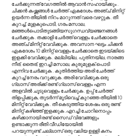
ചേർക്കുന്നത് വേഗത്തിൽ ആവാൻ സഹായിക്കും .
ചിക്കൻ കഷ്ണങ്ങൾ ചേർത്ത് ഏകദേശം അഞ്ച് മിനിറ്റ്
ഉയർന്ന തീയിൽ നിറം മാറുന്നത് വരെ വഴറ്റുക . തീ
കുറച്ച്, മുളകുപൊടി, ഗരം മസാല,
മഞ്ഞൾപൊടിതുടങ്ങിയസുഗന്ധവ്യഞ്ജനങ്ങൾ
ചേർക്കുക . തക്കാളി ചേർത്ത് വെള്ളം ചേർക്കാതെ
അഞ്ച് മിനിറ്റ് വേവിക്കുക . അവസാന ഘട്ടം ചിക്കൻ
ഏകദേശം 10 മിനിറ്റ് വെള്ളം ചേർക്കാതെ ഇടയ്ക്കിടെ
ഇളക്കി വേവിക്കുക . മല്ലിയില, പുതിനയില, നാരങ്ങ
നീര്, തൈര്, ഇറച്ചി മസാല, കുരുമുളക് പൊടി
എന്നിവ ചേർക്കുക . കുതിർത്തിയ അരി ചേർത്ത്
കുറച്ച് നേരം വറുക്കുക .അരി വേവിക്കുക ഒരു
ഗ്ലാസ് അരിക്ക് രണ്ട് ഗ്ലാസ് വെള്ളം എന്ന
അളവിൽ ചൂടുവെള്ളം ചേർക്കുക . ഉപ്പ് ചേർത്ത്
തിളപ്പിക്കുക, തുടർന്ന് മൂടിവെച്ച് കുറഞ്ഞ തീയിൽ 10
മിനിറ്റ് വേവിക്കുക . തീ കെടുത്തിയ ശേഷം ഒരു രണ്ട്
മിനിറ്റ് കഴിഞ്ഞ് ഇളക്കുക .എറച്ചി ചോറിനൊപ്പം
കഴിക്കാനായി രണ്ട് സൈഡ് വിഭവങ്ങളും
ഉണ്ടാക്കുന്ന രീതി വീഡിയോയിൽ
പറയുന്നുണ്ട്:ചല്ലാസ് ഒരു വലിയ ഉള്ളി കനം