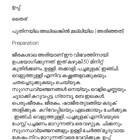
ഉപ്പ്
തൈര്
പുതിനയില അല്ലെങ്കിൽ മല്ലിയില (അരിഞ്ഞത്)
Preparation
ജീരകശാല അരിയാണ് ഈ വിഭവത്തിനായി
ഉപയോഗിക്കുന്നത്. ഇത് കഴുകി 30 മിനിറ്റ്
കുതിർക്കണം ,ഉള്ളി, തക്കാളി, പച്ചമുളക്, ഇഞ്ചി,
വെളുത്തുള്ളി എന്നിവ കഷ്ണങ്ങളാക്കുകയും
ചതച്ചെടുക്കുകയും ചെയ്യുക .
സുഗന്ധവ്യഞ്ജനങ്ങൾ നെയ്യും വെളിച്ചെണ്ണയും
ചൂടാക്കി കറുവപ്പട്ട, ഗ്രാമ്പൂ, ബേ ഇലകൾ,
പെരുംജീരകം, ജീരകം, ഷാജീര തുടങ്ങിയ കടുക്
താളിക്കുക . കറിവേപ്പിലയും ഏലക്കായും ചേർക്കുക
. ഇഞ്ചി, വെളുത്തുള്ളി, പച്ചമുളക് എന്നിവയുടെ
പേസ്റ്റ് പച്ചമണം മാറുന്നത്വ രെ വഴറ്റുക. ചിക്കനും
സുഗന്ധവ്യഞ്ജനങ്ങളും ഉള്ളി ചേർത്ത് മൃദുവായ
ശേഷം നിറം മാറുന്നത് വരെ വേവിക്കുക. ഉപ്പ്