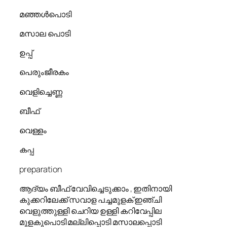
മഞ്ഞൾപൊടി
മസാല പൊടി
ഉപ്പ്
പെരുംജീരകം
വെളിച്ചെണ്ണ
ബീഫ്
വെള്ളം
കപ്പ
preparation
ആദ്യം ബീഫ് വേവിച്ചെടുക്കാം , ഇതിനായി
കുക്കറിലേക്ക് സവാള പച്ചമുളക് ഇഞ്ചി
വെളുത്തുള്ളി ചെറിയ ഉള്ളി കറിവേപ്പില
മുളകുപൊടി മല്ലിപ്പൊടി മസാലപ്പൊടി