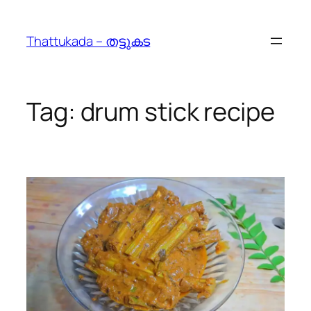
Skip
to
Thattukada – തട്ടുകട
content
Tag:
drum stick recipe