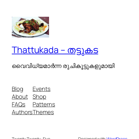
Thattukada – തട്ടുകട
വൈവിധ്യമാര്‍ന്ന രുചികൂട്ടുകളുമായി
Blog
Events
About
Shop
FAQs
Patterns
Authors
Themes
Twenty Twenty-Five
Designed with
WordPress