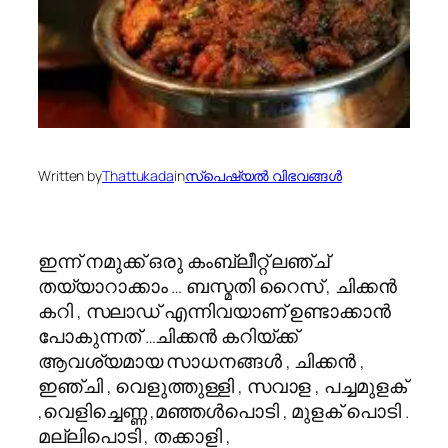
Written by
Thattukada
in
സ്പെഷ്യല്‍ വിഭവങ്ങള്‍
ഇന്ന് നമുക്ക് ഒരു കംബ്ലീറ്റ് ലഞ്ച്
തയ്യാറാക്കാം … ബസ്മതി റൈസ് , ചിക്കന്‍
കറി , സലാഡ് എന്നിവയാണ് ഉണ്ടാക്കാന്‍
പോകുന്നത് …ചിക്കന്‍ കറിയ്ക്ക്
ആവശ്യമായ സാധനങ്ങള്‍ , ചിക്കന്‍ ,
ഇഞ്ചി , വെളുത്തുള്ളി , സവാള , പച്ചമുളക്
,വെളിച്ചെണ്ണ ,മഞ്ഞള്‍പൊടി , മുളക് പൊടി .
മല്ലിപൊടി , തക്കാളി ,