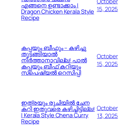
October
എങ്ങനെ ഉണ്ടാക്കാം |
15, 2025
Dragon Chicken Kerala Style
Recipe
കപ്പയും ബീഫും – കഴിച്ചു
തുടങ്ങിയാൽ
October
നിർത്താനാവില്ല! പാൽ
15, 2025
കപ്പയും ബീഫ് കറിയും
സ്പെഷ്യൽ റെസിപ്പി
ഇത്രയും രുചിയിൽ ചേന
October
കറി ഇതുവരെ കഴിച്ചിട്ടില്ല!
| Kerala Style Chena Curry
13, 2025
Recipe