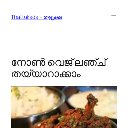
Skip
to
Thattukada – തട്ടുകട
content
നോണ്‍ വെജ് ലഞ്ച്
തയ്യാറാക്കാം