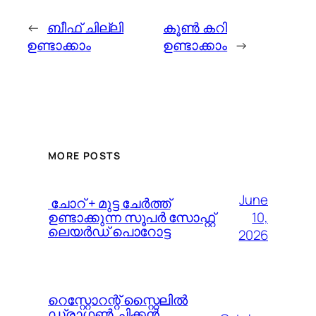
←
ബീഫ് ചില്ലി
കൂണ്‍ കറി
ഉണ്ടാക്കാം
ഉണ്ടാക്കാം
→
MORE POSTS
June
️ ചോറ് + മുട്ട ചേർത്ത്
10,
ഉണ്ടാക്കുന്ന സൂപർ സോഫ്റ്റ്
ലെയർഡ് പൊറോട്ട
2026
റെസ്റ്റോറന്റ് സ്റ്റൈലിൽ
ഡ്രാഗൺ ചിക്കൻ