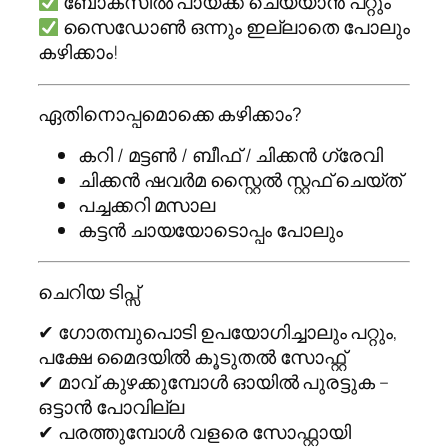
ബോക്സിൽ പായ്ക്ക് ചെയ്യാൻ പറ്റും
സൈഡോൺ ഒന്നും ഇല്ലാതെ പോലും
കഴിക്കാം!
ഏതിനൊപ്പമൊക്കെ കഴിക്കാം?
കറി / മട്ടൺ / ബീഫ് / ചിക്കൻ ഗ്രേവി
ചിക്കൻ ഷവർമ സ്റ്റൈൽ സ്റ്റഫ് ചെയ്ത്
പച്ചക്കറി മസാല
കട്ടൻ ചായയോടൊപ്പം പോലും
ചെറിയ ടിപ്സ്
✔ ഗോതമ്പുപൊടി ഉപയോഗിച്ചാലും പറ്റും,
പക്ഷേ മൈദയിൽ കൂടുതൽ സോഫ്റ്റ്
✔ മാവ് കുഴക്കുമ്പോൾ ഓയിൽ പുരട്ടുക –
ഒട്ടാൻ പോവില്ല
✔ പരത്തുമ്പോൾ വളരെ സോഫ്റ്റായി