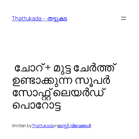
Skip
to
Thattukada – തട്ടുകട
content
️ ചോറ് + മുട്ട ചേർത്ത്
ഉണ്ടാക്കുന്ന സൂപർ
സോഫ്റ്റ് ലെയർഡ്
പൊറോട്ട
Written by
Thattukada
in
ടേസ്റ്റി വിഭവങ്ങൾ