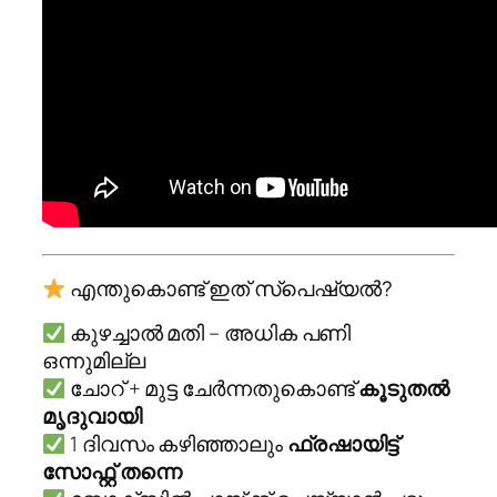
എന്തുകൊണ്ട് ഇത് സ്പെഷ്യൽ?
കുഴച്ചാൽ മതി – അധിക പണി
ഒന്നുമില്ല
ചോറ് + മുട്ട ചേർന്നതുകൊണ്ട്
കൂടുതൽ
മൃദുവായി
1 ദിവസം കഴിഞ്ഞാലും
ഫ്രഷായിട്ട്
സോഫ്റ്റ് തന്നെ