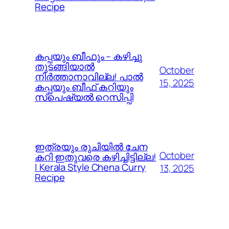
Recipe
കപ്പയും ബീഫും – കഴിച്ചു
തുടങ്ങിയാൽ
October
നിർത്താനാവില്ല! പാൽ
15, 2025
കപ്പയും ബീഫ് കറിയും
സ്പെഷ്യൽ റെസിപ്പി
ഇത്രയും രുചിയിൽ ചേന
October
കറി ഇതുവരെ കഴിച്ചിട്ടില്ല!
| Kerala Style Chena Curry
13, 2025
Recipe