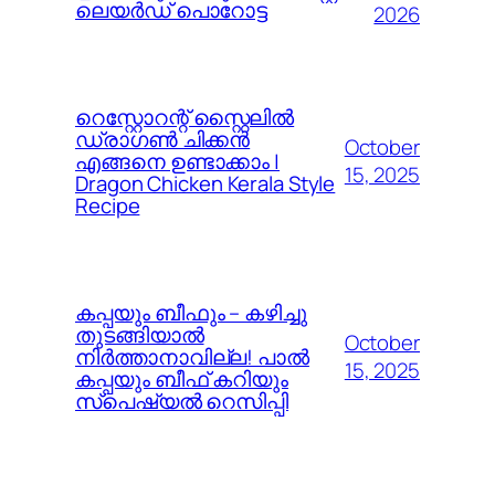
ലെയർഡ് പൊറോട്ട
2026
റെസ്റ്റോറന്റ് സ്റ്റൈലിൽ
ഡ്രാഗൺ ചിക്കൻ
October
എങ്ങനെ ഉണ്ടാക്കാം |
15, 2025
Dragon Chicken Kerala Style
Recipe
കപ്പയും ബീഫും – കഴിച്ചു
തുടങ്ങിയാൽ
October
നിർത്താനാവില്ല! പാൽ
15, 2025
കപ്പയും ബീഫ് കറിയും
സ്പെഷ്യൽ റെസിപ്പി