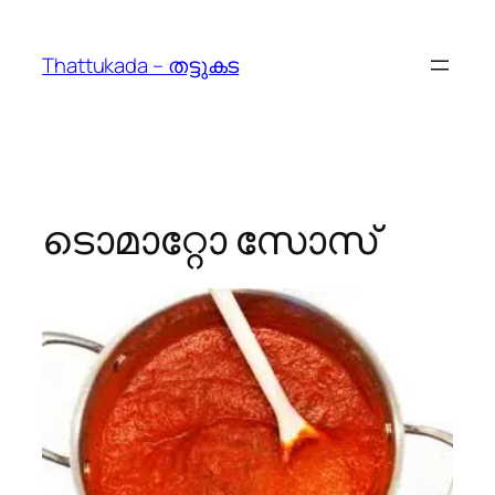
Skip
to
Thattukada – തട്ടുകട
content
ടൊമാറ്റോ സോസ്