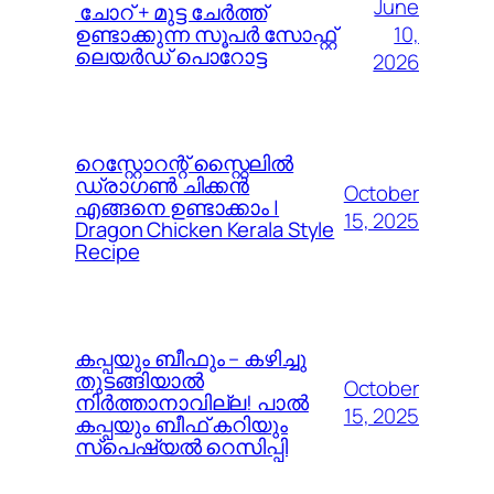
June
️ ചോറ് + മുട്ട ചേർത്ത്
10,
ഉണ്ടാക്കുന്ന സൂപർ സോഫ്റ്റ്
ലെയർഡ് പൊറോട്ട
2026
റെസ്റ്റോറന്റ് സ്റ്റൈലിൽ
ഡ്രാഗൺ ചിക്കൻ
October
എങ്ങനെ ഉണ്ടാക്കാം |
15, 2025
Dragon Chicken Kerala Style
Recipe
കപ്പയും ബീഫും – കഴിച്ചു
തുടങ്ങിയാൽ
October
നിർത്താനാവില്ല! പാൽ
15, 2025
കപ്പയും ബീഫ് കറിയും
സ്പെഷ്യൽ റെസിപ്പി