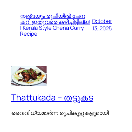
ഇത്രയും രുചിയിൽ ചേന
October
കറി ഇതുവരെ കഴിച്ചിട്ടില്ല!
| Kerala Style Chena Curry
13, 2025
Recipe
Thattukada – തട്ടുകട
വൈവിധ്യമാര്‍ന്ന രുചികൂട്ടുകളുമായി