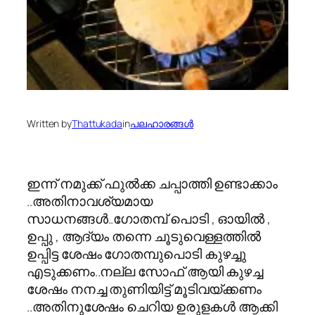
Written by
Thattukada
in
പലഹാരങ്ങള്‍
ഇന്ന് നമുക്ക് ഫുല്‍ക്ക ചപ്പാത്തി ഉണ്ടാക്കാം
..അതിനാവശ്യമായ
സാധനങ്ങള്‍..ഗോതമ്പ് പൊടി , ഓയില്‍ ,
ഉപ്പു , ആദ്യം തന്നെ ചൂടുവെള്ളത്തില്‍
ഉപ്പിട്ട ശേഷം ഗോതമ്പുപൊടി കുഴച്ചു
എടുക്കണം..നല്ല സോഫ് ആയി കുഴച്ച
ശേഷം നനച്ച തുണിയിട്ട് മൂടിവയ്ക്കണം
..അതിനുശേഷം ചെറിയ ഉരുളകള്‍ ആക്കി