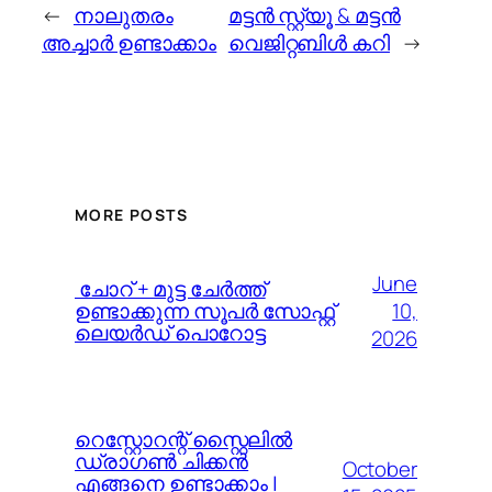
←
നാലുതരം
മട്ടന്‍ സ്റ്റ്യൂ & മട്ടന്‍
അച്ചാര്‍ ഉണ്ടാക്കാം
വെജിറ്റബിള്‍ കറി
→
MORE POSTS
June
️ ചോറ് + മുട്ട ചേർത്ത്
10,
ഉണ്ടാക്കുന്ന സൂപർ സോഫ്റ്റ്
ലെയർഡ് പൊറോട്ട
2026
റെസ്റ്റോറന്റ് സ്റ്റൈലിൽ
ഡ്രാഗൺ ചിക്കൻ
October
എങ്ങനെ ഉണ്ടാക്കാം |