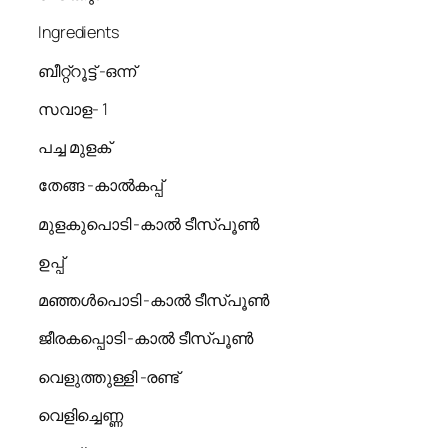
Ingredients
ബീറ്റ്റൂട്ട് -ഒന്ന്
സവാള- 1
പച്ച മുളക്
തേങ്ങ -കാൽകപ്പ്
മുളകുപൊടി -കാൽ ടീസ്പൂൺ
ഉപ്പ്
മഞ്ഞൾപൊടി -കാൽ ടീസ്പൂൺ
ജീരകപ്പൊടി -കാൽ ടീസ്പൂൺ
വെളുത്തുള്ളി -രണ്ട്
വെളിച്ചെണ്ണ