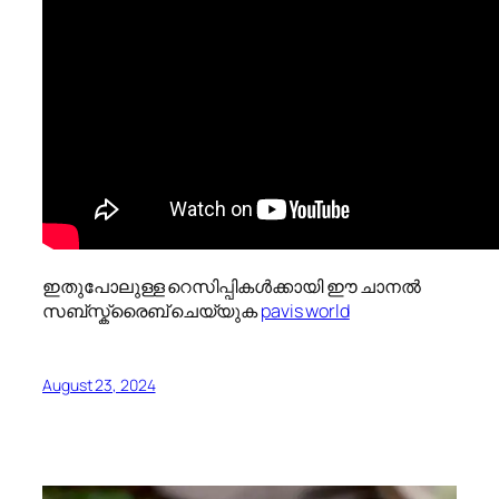
ഇതുപോലുള്ള റെസിപ്പികൾക്കായി ഈ ചാനൽ
സബ്സ്ക്രൈബ് ചെയ്യുക
pavis world
August 23, 2024