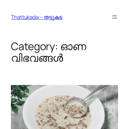
Skip
to
Thattukada – തട്ടുകട
content
Category:
ഓണ
വിഭവങ്ങൾ