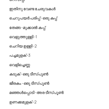
ഇതിനു വേണ്ട ചേരുവകൾ
ചെറുപയർ പരിപ്പ് -ഒരു കപ്പ്
തേങ്ങ -മുക്കാൽ കപ്പ്
വെളുത്തുള്ളി -1
ചെറിയ ഉള്ളി -2
പച്ചമുളക് -3
വെളിച്ചെണ്ണ
കടുക് -ഒരു ടീസ്പൂൺ
ജീരകം -ഒരു ടീസ്പൂൺ
മഞ്ഞൾപ്പൊടി -അര ടീസ്പൂൺ
ഉണക്കമുളക് -2