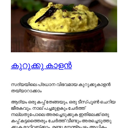
കുറുക്കു കാളൻ
സദ്യയിലെ പ്രധാന വിഭവമായ കുറുക്കുകാളൻ
തയ്യാറാക്കാം
ആദ്യം ഒരു കപ്പ് തേങ്ങയും, ഒരു ടീസ്പൂൺ ചെറിയ
ജീരകവും. നാല് പച്ചമുളകും ചേർത്ത്
നല്ലതുപോലെ അരച്ചെടുക്കുക ഇതിലേക്ക് ഒരു
കപ്പ് കട്ടത്തൈരും ചേർത്ത് വീണ്ടും അരച്ചെടുത്തു
ക്കുക മാറ്റിവയ്ക്കാം. രണ്ടു നേന്ത്രപ്പഴം അധികം