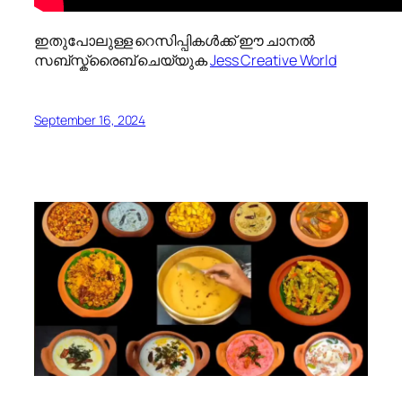
ഇതുപോലുള്ള റെസിപ്പികൾക്ക് ഈ ചാനൽ
സബ്സ്ക്രൈബ് ചെയ്യുക
Jess Creative World
September 16, 2024