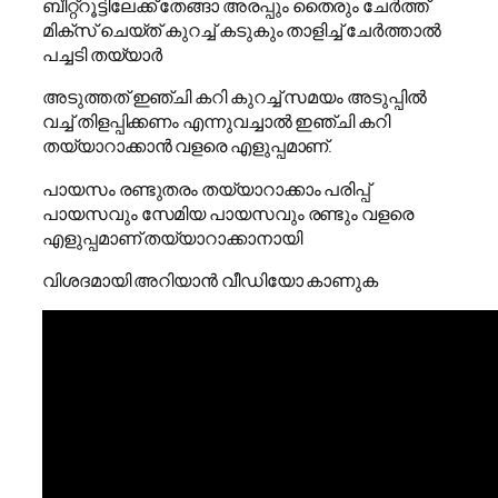
ബീറ്റ്റൂട്ടിലേക്ക് തേങ്ങാ അരപ്പും തൈരും ചേർത്ത്
മിക്സ് ചെയ്ത് കുറച്ച് കടുകും താളിച്ച് ചേർത്താൽ
പച്ചടി തയ്യാർ
അടുത്തത് ഇഞ്ചി കറി കുറച്ച് സമയം അടുപ്പിൽ
വച്ച് തിളപ്പിക്കണം എന്നുവച്ചാൽ ഇഞ്ചി കറി
തയ്യാറാക്കാൻ വളരെ എളുപ്പമാണ്.
പായസം രണ്ടുതരം തയ്യാറാക്കാം പരിപ്പ്
പായസവും സേമിയ പായസവും രണ്ടും വളരെ
എളുപ്പമാണ് തയ്യാറാക്കാനായി
വിശദമായി അറിയാൻ വീഡിയോ കാണുക