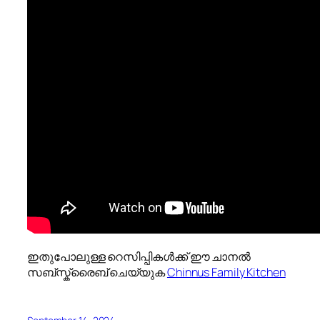
ഇതുപോലുള്ള റെസിപ്പികൾക്ക് ഈ ചാനൽ
സബ്സ്ക്രൈബ് ചെയ്യുക
Chinnus Family Kitchen