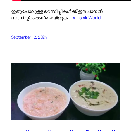
ഇതുപോലുള്ള റെസിപ്പികൾക്ക് ഈ ചാനൽ
സബ്സ്ക്രൈബ് ചെയ്യുക
Thanshik World
September 12, 2024