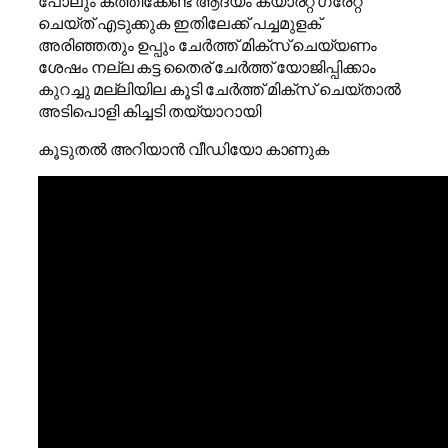
പോലും കത്തിക്കേണ്ട ആദ്യം ക്യാരറ്റ് ഗ്രേറ്റ്
ചെയ്ത് എടുക്കുക ഇതിലേക്ക് പച്ചമുളക്
അരിഞ്ഞതും ഉപ്പും ചേർത്ത് മിക്സ് ചെയ്യണം
ശേഷം നല്ല കട്ട തൈര് ചേർത്ത് യോജിപ്പിക്കാം
കുറച്ചു മല്ലിയില കൂടി ചേർത്ത് മിക്സ് ചെയ്താൽ
അടിപൊളി കിച്ചടി തയ്യാറായി
കൂടുതൽ അറിയാൻ വീഡിയോ കാണുക