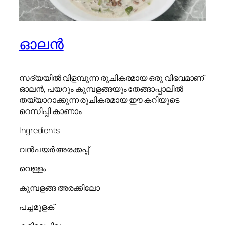
ഓലൻ
സദ്യയിൽ വിളമ്പുന്ന രുചികരമായ ഒരു വിഭവമാണ്
ഓലൻ, പയറും കുമ്പളങ്ങയും തേങ്ങാപ്പാലിൽ
തയ്യാറാക്കുന്ന രുചികരമായ ഈ കറിയുടെ
റെസിപ്പി കാണാം
Ingredients
വൻപയർ അരക്കപ്പ്
വെള്ളം
കുമ്പളങ്ങ അരക്കിലോ
പച്ചമുളക്