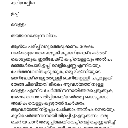
കറിവേപ്പില
ഉപ്പ്
വെള്ളം
തയ്യാറാക്കുന്ന വിധം
ആദ്യം പരിപ്പ് വറുത്തെടുക്കണം, ശേഷം
നല്ലതുപോലെ കഴുകി കുക്കറിലേക്ക് ചേർത്ത്
കൊടുക്കുക, ഇതിലേക്ക് 2 കപ്പ് വെള്ളവും അൽപം
മഞ്ഞൾപൊടി ,ഉപ്പ്, വെളിച്ചെണ്ണ എന്നിവയും
ചേർത്ത് വേവിച്ചെടുക്കുക, ഒരു മിക്സിയുടെ
ജാറിലേക്ക് വെളുത്തുള്ളി ചെറിയ ഉള്ളി, പച്ചമുളക്,
തേങ്ങ ചിരവിയത്, ജീരകം ആവശ്യത്തിനുള്ള
വെള്ളം എന്നിവ ചേർത്ത് നന്നായി അരച്ചെടുക്കുക,
ശേഷം വെന്ത പരിപ്പിലേക്ക് ചേർത്തു കൊടുക്കാം
അല്പം വെള്ളം കൂടുതൽ ചേർക്കാം,
ആവശ്യത്തിന് ഉപ്പും ചേർക്കാം അൽപം നെയ്യും
കൂടി ചേർത്ത് നന്നായി തിളപ്പിച്ച് എടുക്കണം. ഒരു
ചെറിയ പാൻ അടുപ്പിലേക്ക് വെച്ച് വെളിച്ചെണ്ണ ഒഴിച്ച്
ചൂടാക്കുക ,കടുകിട്ട് പൊട്ടിച്ചശേഷം ഉണക്കമുളക്