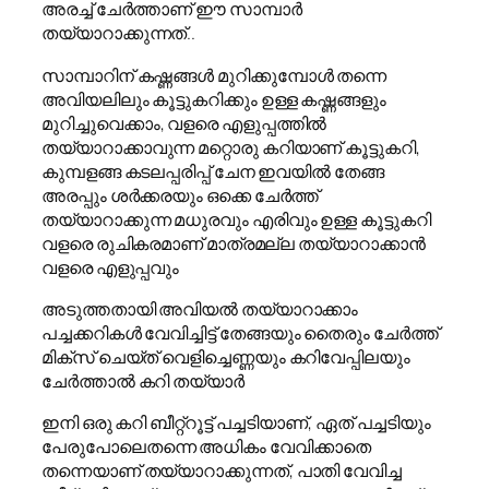
അരച്ച് ചേർത്താണ് ഈ സാമ്പാർ
തയ്യാറാക്കുന്നത്..
സാമ്പാറിന് കഷ്ണങ്ങൾ മുറിക്കുമ്പോൾ തന്നെ
അവിയലിലും കൂട്ടുകറിക്കും ഉള്ള കഷ്ണങ്ങളും
മുറിച്ചുവെക്കാം, വളരെ എളുപ്പത്തിൽ
തയ്യാറാക്കാവുന്ന മറ്റൊരു കറിയാണ് കൂട്ടുകറി,
കുമ്പളങ്ങ കടലപ്പരിപ്പ് ചേന ഇവയിൽ തേങ്ങ
അരപ്പും ശർക്കരയും ഒക്കെ ചേർത്ത്
തയ്യാറാക്കുന്ന മധുരവും എരിവും ഉള്ള കൂട്ടുകറി
വളരെ രുചികരമാണ് മാത്രമല്ല തയ്യാറാക്കാൻ
വളരെ എളുപ്പവും
അടുത്തതായി അവിയൽ തയ്യാറാക്കാം
പച്ചക്കറികൾ വേവിച്ചിട്ട് തേങ്ങയും തൈരും ചേർത്ത്
മിക്സ് ചെയ്ത് വെളിച്ചെണ്ണയും കറിവേപ്പിലയും
ചേർത്താൽ കറി തയ്യാർ
ഇനി ഒരു കറി ബീറ്റ്റൂട്ട് പച്ചടിയാണ്, ഏത് പച്ചടിയും
പേരുപോലെതന്നെ അധികം വേവിക്കാതെ
തന്നെയാണ് തയ്യാറാക്കുന്നത്, പാതി വേവിച്ച