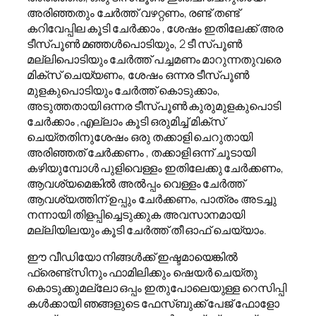
അരിഞ്ഞതും ചേർത്ത് വഴറ്റണം, രണ്ട് തണ്ട്
കറിവേപ്പില കൂടി ചേർക്കാം , ശേഷം ഇതിലേക്ക് അര
ടീസ്പൂൺ മഞ്ഞൾപൊടിയും, 2 ടീ സ്പൂൺ
മല്ലിപൊടിയും ചേർത്ത് പച്ചമണം മാറുന്നതുവരെ
മിക്സ് ചെയ്യണം, ശേഷം ഒന്നര ടീസ്പൂൺ
മുളകുപൊടിയും ചേർത്ത് കൊടുക്കാം,
അടുത്തതായി ഒന്നര ടീസ്പൂൺ കുരുമുളകുപൊടി
ചേർക്കാം ,എല്ലാം കൂടി ഒരുമിച്ച് മിക്സ്
ചെയ്തതിനുശേഷം ഒരു തക്കാളി ചെറുതായി
അരിഞ്ഞത് ചേർക്കണം , തക്കാളി ഒന്ന് ചൂടായി
കഴിയുമ്പോൾ പുളിവെള്ളം ഇതിലേക്കു ചേർക്കണം,
ആവശ്യമെങ്കിൽ അൽപ്പം വെള്ളം ചേർത്ത്
ആവശ്യത്തിന് ഉപ്പും ചേർക്കണം, പാത്രം അടച്ചു
നന്നായി തിളപ്പിച്ചെടുക്കുക അവസാനമായി
മല്ലിയിലയും കൂടി ചേർത്ത് തീ ഓഫ് ചെയ്യാം.
ഈ വീഡിയോ നിങ്ങൾക്ക് ഇഷ്ടമായെങ്കിൽ
ഫ്രെണ്ട്സിനും ഫാമിലിക്കും ഷെയർ ചെയ്തു
കൊടുക്കുമല്ലോ ഒപ്പം ഇതുപോലെയുള്ള റെസിപ്പി
കൾക്കായി ഞങ്ങളുടെ ഫേസ്ബുക്ക് പേജ് ഫോളോ