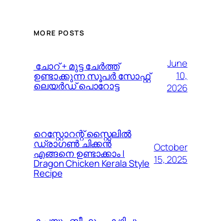
MORE POSTS
June
️ ചോറ് + മുട്ട ചേർത്ത്
10,
ഉണ്ടാക്കുന്ന സൂപർ സോഫ്റ്റ്
ലെയർഡ് പൊറോട്ട
2026
റെസ്റ്റോറന്റ് സ്റ്റൈലിൽ
ഡ്രാഗൺ ചിക്കൻ
October
എങ്ങനെ ഉണ്ടാക്കാം |
15, 2025
Dragon Chicken Kerala Style
Recipe
കപ്പയും ബീഫും – കഴിച്ചു