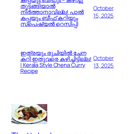
തുടങ്ങിയാൽ
October
നിർത്താനാവില്ല! പാൽ
15, 2025
കപ്പയും ബീഫ് കറിയും
സ്പെഷ്യൽ റെസിപ്പി
ഇത്രയും രുചിയിൽ ചേന
October
കറി ഇതുവരെ കഴിച്ചിട്ടില്ല!
| Kerala Style Chena Curry
13, 2025
Recipe