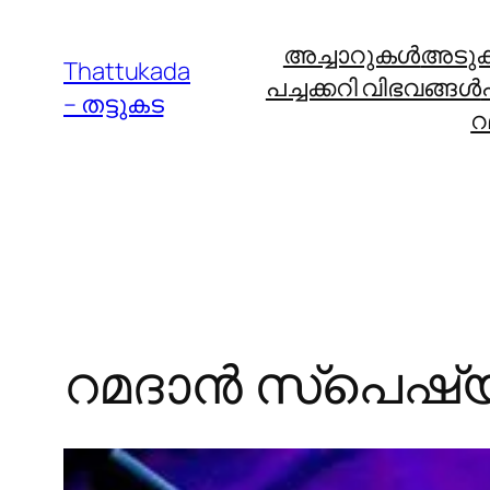
Skip
അച്ചാറുകള്‍
അടുക്ക
to
Thattukada
പച്ചക്കറി വിഭവങ്ങള്‍
content
– തട്ടുകട
റ
റമദാൻ സ്‌പെഷ്