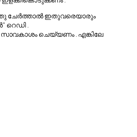
ണ ഇളക്കികൊടുക്കണം .
ത്തു ചേർത്താൽ ഇതുവരെയാരും
ൻ” റെഡി .
ു സാവകാശം ചെയ്യണം . എങ്കിലേ