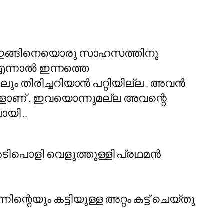
ല്ല ഇങ്ങിനെയൊരു സാഹസത്തിനു
 എന്നാൽ ഇന്നത്തെ
ോലും തിരിച്ചറിയാൻ പറ്റിയില്ല . അവൻ
രുകളാണ് . ഇവയൊന്നുമല്ല അവന്റെ
യി ..
അടിപൊളി വെളുത്തുള്ളി പ്രഥമൻ
്റെയും കട്ടിയുള്ള അറ്റം കട്ട് ചെയ്തു