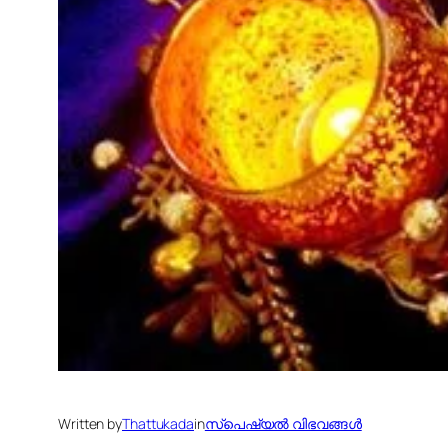
Written by
Thattukada
in
സ്പെഷ്യല്‍ വിഭവങ്ങള്‍