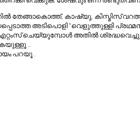
ത്തിറക്കി വെക്കുക. ശേഷവും ഒന്ന് രണ്ടുതവ
ിൽ തേങ്ങാകൊത്ത്, കാഷ്യു, കിസ്മിസ് വറ
ര്യപ്പെടാത്ത അടിപൊളി “വെളുത്തുള്ളി പ്രഥമ
ഐറ്റംസ് ചെയ്യുമ്പോൾ അതിൽ ശ്രദ്ധവെച്ച
യുള്ളൂ ..
യം പറയൂ .