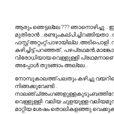
ആരും ഞെട്ടല്ലേ ??? ഞാനൊഴിച്ചു .
മുതിരാൻ …രണ്ടുംകല്പിച്ചിറങ്ങിയതാ 
ഫസ്റ്റ് അറ്റംറ്റ് പാഴായില്ല .അടിപൊള
കഴിച്ചിട്ട് പറഞ്ഞത് , പഴപ്രഥമൻ,മ
വിരോധിയായ വെള്ളുള്ളി പ്രഥമനാണെന
അപ്പോൾ തുടങ്ങാം അല്ലേ…
നോമ്പുകാലത്ത് പലതും കഴിച്ചു വയറ
നിങ്ങക്കുവേണ്ടി ..
നാലഞ്ച്അംഗങ്ങളുള്ളകുടുംബത്തിവേ
വെള്ളുള്ളി: വലിയ ചുളയുള്ള വലിയമൂന്ന
മാറ്റിയ ശേഷം തൊലികളഞ്ഞു വെക്കുക