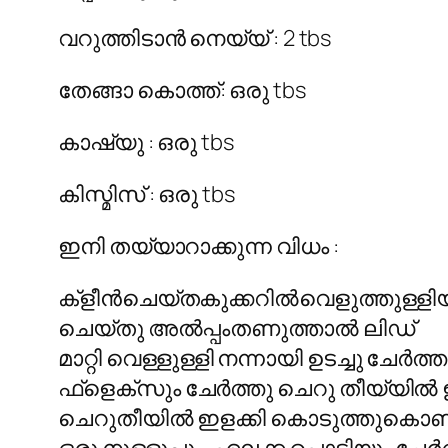
വറുത്തിടാൻ നെയ്യ് : 2 tbs
തേങ്ങാ കൊത്ത്: ഒരു tbs
കാഷ്യു : ഒരു tbs
കിസ്മിസ് : ഒരു tbs
ഇനി തയ്യാറാക്കുന്ന വിധം :
ക്ളീൻചെയ്തകുക്കറിൽവെളുത്തുള്ളിയും
ചെയ്തു അൽപ്പംതണുത്താൽ ലിഡ്
മാറ്റി വെള്ളുള്ളി നന്നായി ഉടച്ചു ച
ഫ്‌ളെക്‌സും ചേർത്തു ചെറു തീയ്യിൽ 
ചെറുതീയിൽ ഇളക്കി കൊടുത്തുകൊണ്ട് 