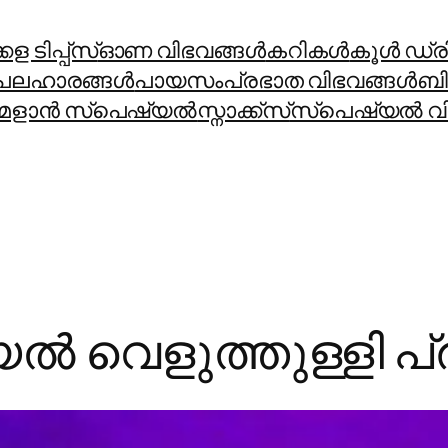
ള ടിപ്പ്സ്
ഓണ വിഭവങ്ങൾ
കറികള്‍
കൂള്‍ ഡ്രിങ
പലഹാരങ്ങള്‍
പായസം
പ്രഭാത വിഭവങ്ങള്‍
ബി
മളാന്‍ സ്പെഷ്യല്‍
സ്നാക്ക്സ്
സ്പെഷ്യല്‍ വി
യൽ വെളുത്തുള്ളി പ