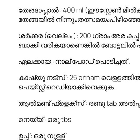
തേങ്ങാപ്പാൽ : 400 ml (ഈസ്റ്റേൺ മിൽ
തേങ്ങയിൽ നിന്നുംതത്സമയംപിഴിഞ്ഞെട
ശർക്കര (വെല്ലം ): 200 ഗ്രാം അര കപ്പ
ബാക്കി വരികയാണെങ്കിൽ ബോട്ടലിൽ ഫ്രി
ഏലക്കായ : നാല് പോഡ് പൊടിച്ചത് .
കാഷ്യു നട്സ് : 25 ennam വെള്ളത്ത
പെയ്‌സ്റ്റ് റെഡിയാക്കിവെക്കുക .
ആൽമണ്ട് ഫ്‌ളെക്‌സ് : രണ്ടു tab അൽപ
നെയ്യ് : ഒരു tbs
ഉപ്പ് : ഒരു നുള്ള്