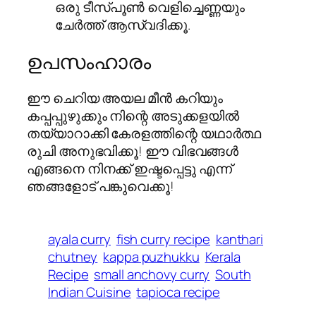
ഒരു ടീസ്പൂൺ വെളിച്ചെണ്ണയും
ചേർത്ത് ആസ്വദിക്കൂ.
ഉപസംഹാരം
ഈ ചെറിയ അയല മീൻ കറിയും
കപ്പപ്പുഴുക്കും നിന്റെ അടുക്കളയിൽ
തയ്യാറാക്കി കേരളത്തിന്റെ യഥാർത്ഥ
രുചി അനുഭവിക്കൂ! ഈ വിഭവങ്ങൾ
എങ്ങനെ നിനക്ക് ഇഷ്ടപ്പെട്ടു എന്ന്
ഞങ്ങളോട് പങ്കുവെക്കൂ!
ayala curry
fish curry recipe
kanthari
chutney
kappa puzhukku
Kerala
Recipe
small anchovy curry
South
Indian Cuisine
tapioca recipe