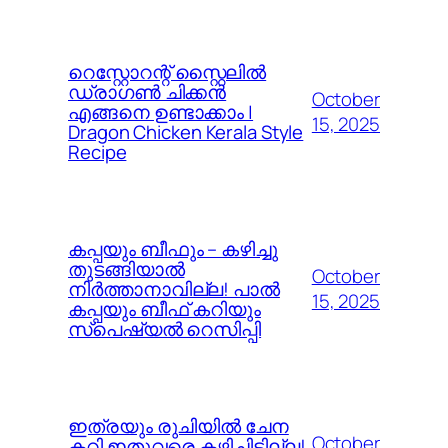
റെസ്റ്റോറന്റ് സ്റ്റൈലിൽ
ഡ്രാഗൺ ചിക്കൻ
October
എങ്ങനെ ഉണ്ടാക്കാം |
15, 2025
Dragon Chicken Kerala Style
Recipe
കപ്പയും ബീഫും – കഴിച്ചു
തുടങ്ങിയാൽ
October
നിർത്താനാവില്ല! പാൽ
15, 2025
കപ്പയും ബീഫ് കറിയും
സ്പെഷ്യൽ റെസിപ്പി
ഇത്രയും രുചിയിൽ ചേന
October
കറി ഇതുവരെ കഴിച്ചിട്ടില്ല!