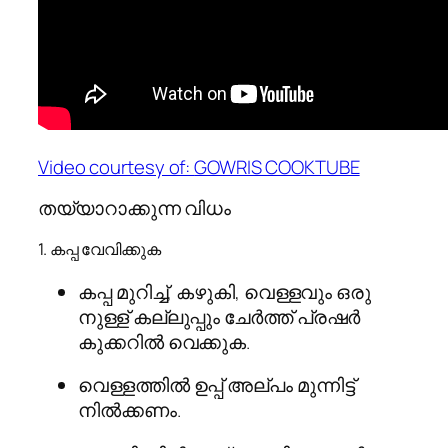
Video courtesy of:
GOWRIS COOKTUBE
തയ്യാറാക്കുന്ന വിധം
1. കപ്പ വേവിക്കുക
കപ്പ മുറിച്ച്, കഴുകി, വെള്ളവും ഒരു
നുള്ള് കല്ലുപ്പും ചേർത്ത് പ്രഷർ
കുക്കറിൽ വെക്കുക.
വെള്ളത്തിൽ ഉപ്പ് അല്പം മുന്നിട്ട്
നിൽക്കണം.