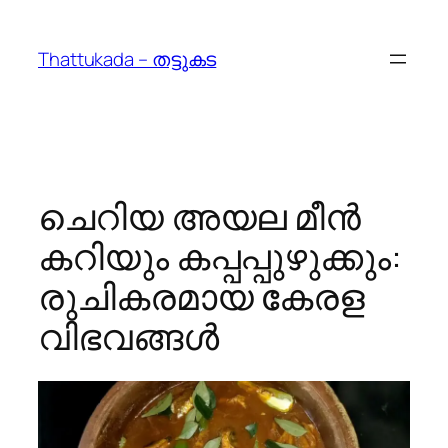
Skip
to
Thattukada – തട്ടുകട
content
ചെറിയ അയല മീൻ
കറിയും കപ്പപ്പുഴുക്കും:
രുചികരമായ കേരള
വിഭവങ്ങൾ