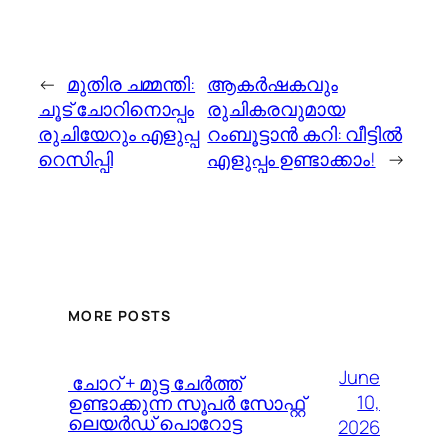
←
മുതിര ചമ്മന്തി:
ആകർഷകവും
ചൂട് ചോറിനൊപ്പം
രുചികരവുമായ
രുചിയേറും എളുപ്പ
റംബൂട്ടാൻ കറി: വീട്ടിൽ
റെസിപ്പി
എളുപ്പം ഉണ്ടാക്കാം!
→
MORE POSTS
June
️ ചോറ് + മുട്ട ചേർത്ത്
10,
ഉണ്ടാക്കുന്ന സൂപർ സോഫ്റ്റ്
ലെയർഡ് പൊറോട്ട
2026