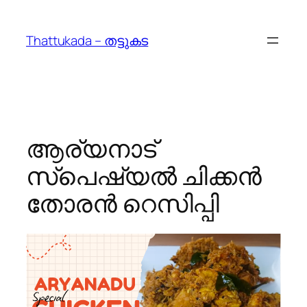
Skip
to
Thattukada – തട്ടുകട
content
ആര്യനാട്
സ്പെഷ്യൽ ചിക്കൻ
തോരൻ റെസിപ്പി