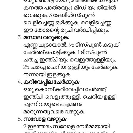
ഒരു മൺചട്ടിയോ (അല്ലെങ്കിൽ ഏത്
കനത്ത പാത്രവും) മീഡിയം തീയിൽ
വെക്കുക. 3 ടേബിൾസ്പൂൺ
വെളിച്ചെണ്ണ ഒഴിക്കുക. വെളിച്ചെണ്ണ
ഈ തോരന്റെ രുചി വർദ്ധിപ്പിക്കും.
മസാല വറുക്കുക
:
എണ്ണ ചൂടായാൽ, ½ ടീസ്പൂൺ കടുക്
ചേർത്ത് പൊട്ടിക്കുക. 1 ടീസ്പൂൺ
ചതച്ച ഇഞ്ചിയും വെളുത്തുള്ളിയും,
25 ചതച്ച ചെറിയ ഉള്ളിയും ചേർക്കുക.
നന്നായി ഇളക്കുക.
കറിവേപ്പില ചേർക്കുക
:
ഒരു കൊമ്പ് കറിവേപ്പില ചേർത്ത്,
ഇഞ്ചി, വെളുത്തുള്ളി, ചെറിയ ഉള്ളി
എന്നിവയുടെ പച്ചമണം
മാറുന്നതുവരെ വഴറ്റുക.
സവോള വഴറ്റുക
:
2 ഇടത്തരം സവോള നേർമ്മയായി