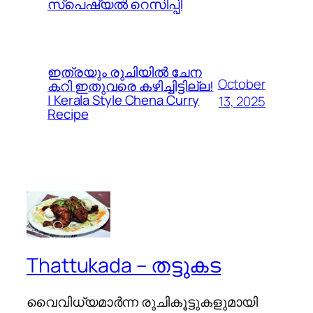
സ്പെഷ്യൽ റെസിപ്പി
ഇത്രയും രുചിയിൽ ചേന
October
കറി ഇതുവരെ കഴിച്ചിട്ടില്ല!
| Kerala Style Chena Curry
13, 2025
Recipe
Thattukada – തട്ടുകട
വൈവിധ്യമാര്‍ന്ന രുചികൂട്ടുകളുമായി