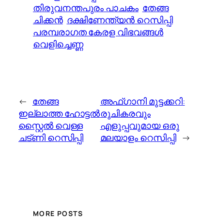
തിരുവനന്തപുരം പാചകം
തേങ്ങ
ചിക്കൻ
ദക്ഷിണേന്ത്യൻ റെസിപ്പി
പരമ്പരാഗത കേരള വിഭവങ്ങൾ
വെളിച്ചെണ്ണ
←
തേങ്ങ
അഫ്ഗാനി മുട്ടക്കറി:
ഇല്ലാത്ത ഹോട്ടൽ
രുചികരവും
സ്റ്റൈൽ വെള്ള
എളുപ്പവുമായ ഒരു
ചട്ണി റെസിപ്പി
മലയാളം റെസിപ്പി
→
MORE POSTS