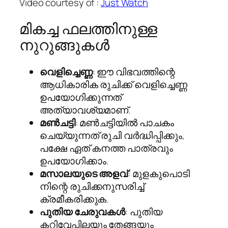
Video courtesy of :
Just Watch
മികച്ച ഫലത്തിനുള്ള
നുറുങ്ങുകൾ
വെളിച്ചെണ്ണ
: ഈ വിഭവത്തിന്റെ
ആധികാരിക രുചിക്ക് വെളിച്ചെണ്ണ
ഉപയോഗിക്കുന്നത്
അത്യാവശ്യമാണ്.
മൺചട്ടി
: മൺചട്ടിയിൽ പാചകം
ചെയ്യുന്നത് രുചി വർദ്ധിപ്പിക്കും,
പക്ഷേ ഏത് കനത്ത പാത്രവും
ഉപയോഗിക്കാം.
മസാലയുടെ അളവ്
: മുളകുപൊടി
നിന്റെ രുചിക്കനുസരിച്ച്
ക്രമീകരിക്കുക.
പുതിയ ചേരുവകൾ
: പുതിയ
കറിവേപ്പിലയും തേങ്ങയും