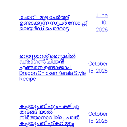
June
️ ചോറ് + മുട്ട ചേർത്ത്
10,
ഉണ്ടാക്കുന്ന സൂപർ സോഫ്റ്റ്
ലെയർഡ് പൊറോട്ട
2026
റെസ്റ്റോറന്റ് സ്റ്റൈലിൽ
ഡ്രാഗൺ ചിക്കൻ
October
എങ്ങനെ ഉണ്ടാക്കാം |
15, 2025
Dragon Chicken Kerala Style
Recipe
കപ്പയും ബീഫും – കഴിച്ചു
തുടങ്ങിയാൽ
October
നിർത്താനാവില്ല! പാൽ
15, 2025
കപ്പയും ബീഫ് കറിയും