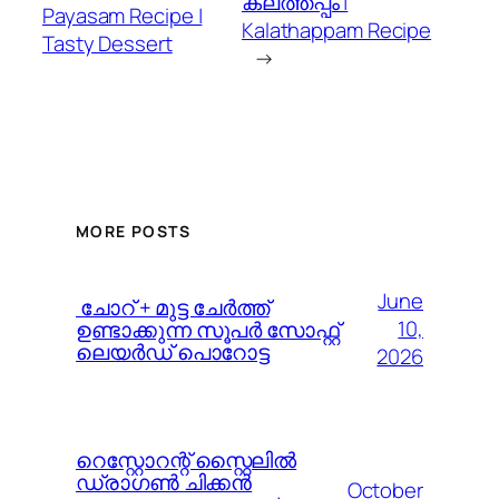
കലത്തപ്പം |
Payasam Recipe |
Kalathappam Recipe
Tasty Dessert
→
MORE POSTS
June
️ ചോറ് + മുട്ട ചേർത്ത്
10,
ഉണ്ടാക്കുന്ന സൂപർ സോഫ്റ്റ്
ലെയർഡ് പൊറോട്ട
2026
റെസ്റ്റോറന്റ് സ്റ്റൈലിൽ
ഡ്രാഗൺ ചിക്കൻ
October