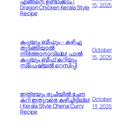
എങ്ങനെ ഉണ്ടാക്കാം |
15, 2025
Dragon Chicken Kerala Style
Recipe
കപ്പയും ബീഫും – കഴിച്ചു
തുടങ്ങിയാൽ
October
നിർത്താനാവില്ല! പാൽ
15, 2025
കപ്പയും ബീഫ് കറിയും
സ്പെഷ്യൽ റെസിപ്പി
ഇത്രയും രുചിയിൽ ചേന
October
കറി ഇതുവരെ കഴിച്ചിട്ടില്ല!
| Kerala Style Chena Curry
13, 2025
Recipe