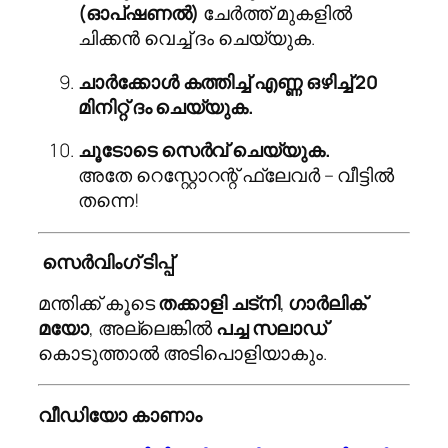
(ഓപ്ഷണൽ)
ചേർത്ത് മുകളിൽ
ചിക്കൻ വെച്ച് ദം ചെയ്യുക.
ചാർക്കോൾ കത്തിച്ച് എണ്ണ ഒഴിച്ച് 20
മിനിറ്റ് ദം ചെയ്യുക.
ചൂടോടെ സെർവ് ചെയ്യുക.
അതേ റെസ്റ്റോറന്റ് ഫ്ലേവർ – വീട്ടിൽ
തന്നെ!
️
സെർവിംഗ് ടിപ്പ്
മന്തിക്ക് കൂടെ
തക്കാളി ചട്നി
,
ഗാർലിക്
മയോ
, അല്ലെങ്കിൽ
പച്ച സലാഡ്
കൊടുത്താൽ അടിപൊളിയാകും.
വീഡിയോ കാണാം