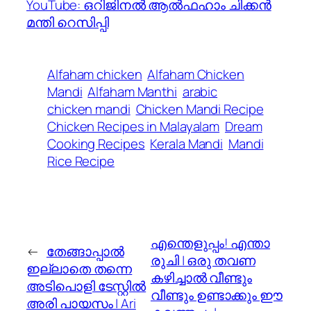
YouTube: ഒറിജിനൽ ആൽഫഹാം ചിക്കൻ
മന്തി റെസിപ്പി
Alfaham chicken
Alfaham Chicken
Mandi
Alfaham Manthi
arabic
chicken mandi
Chicken Mandi Recipe
Chicken Recipes in Malayalam
Dream
Cooking Recipes
Kerala Mandi
Mandi
Rice Recipe
എന്തെളുപ്പം! എന്താ
←
തേങ്ങാപ്പാൽ
രുചി | ഒരു തവണ
ഇല്ലാതെ തന്നെ
കഴിച്ചാൽ വീണ്ടും
അടിപൊളി ടേസ്റ്റിൽ
വീണ്ടും ഉണ്ടാക്കും ഈ
അരി പായസം | Ari