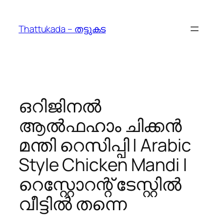
Skip
to
Thattukada – തട്ടുകട
content
ഒറിജിനൽ
ആൽഫഹാം ചിക്കൻ
മന്തി റെസിപ്പി | Arabic
Style Chicken Mandi |
റെസ്റ്റോറന്റ് ടേസ്റ്റിൽ
വീട്ടിൽ തന്നെ