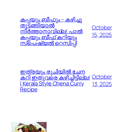
കപ്പയും ബീഫും – കഴിച്ചു
തുടങ്ങിയാൽ
October
നിർത്താനാവില്ല! പാൽ
15, 2025
കപ്പയും ബീഫ് കറിയും
സ്പെഷ്യൽ റെസിപ്പി
ഇത്രയും രുചിയിൽ ചേന
October
കറി ഇതുവരെ കഴിച്ചിട്ടില്ല!
| Kerala Style Chena Curry
13, 2025
Recipe