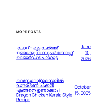
MORE POSTS
June
️ ചോറ് + മുട്ട ചേർത്ത്
10,
ഉണ്ടാക്കുന്ന സൂപർ സോഫ്റ്റ്
ലെയർഡ് പൊറോട്ട
2026
റെസ്റ്റോറന്റ് സ്റ്റൈലിൽ
ഡ്രാഗൺ ചിക്കൻ
October
എങ്ങനെ ഉണ്ടാക്കാം |
15, 2025
Dragon Chicken Kerala Style
Recipe