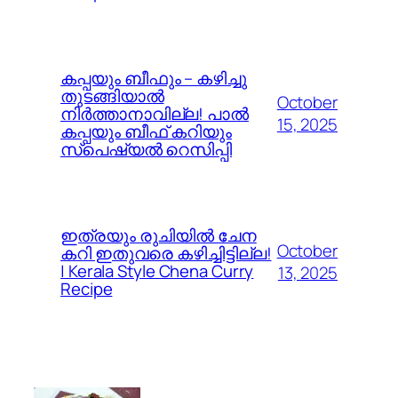
കപ്പയും ബീഫും – കഴിച്ചു
തുടങ്ങിയാൽ
October
നിർത്താനാവില്ല! പാൽ
15, 2025
കപ്പയും ബീഫ് കറിയും
സ്പെഷ്യൽ റെസിപ്പി
ഇത്രയും രുചിയിൽ ചേന
October
കറി ഇതുവരെ കഴിച്ചിട്ടില്ല!
| Kerala Style Chena Curry
13, 2025
Recipe