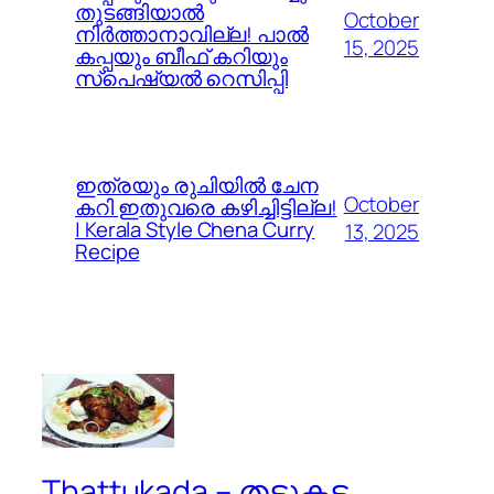
തുടങ്ങിയാൽ
October
നിർത്താനാവില്ല! പാൽ
15, 2025
കപ്പയും ബീഫ് കറിയും
സ്പെഷ്യൽ റെസിപ്പി
ഇത്രയും രുചിയിൽ ചേന
October
കറി ഇതുവരെ കഴിച്ചിട്ടില്ല!
| Kerala Style Chena Curry
13, 2025
Recipe
Thattukada – തട്ടുകട