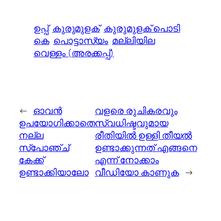
ഉപ്പ്
കുരുമുളക്
കുരുമുളക് പൊടി
കെ
പൊട്ടാസ്യം
മല്ലിയില
വെള്ളം (അരക്കപ്പ്)
←
ഓവന്‍
വളരെ രുചികരവും
ഉപയോഗിക്കാതെ
സ്വധിഷ്ടവുമായ
നല്ല
രീതിയില്‍ ഉള്ളി തീയല്‍
സ്പോഞ്ച്
ഉണ്ടാക്കുന്നത് എങ്ങനെ
കേക്ക്
എന്ന് നോക്കാം
ഉണ്ടാക്കിയാലോ
വീഡിയോ കാണുക
→