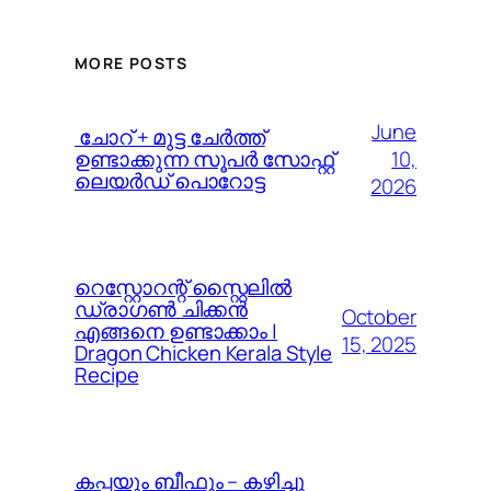
MORE POSTS
June
️ ചോറ് + മുട്ട ചേർത്ത്
10,
ഉണ്ടാക്കുന്ന സൂപർ സോഫ്റ്റ്
ലെയർഡ് പൊറോട്ട
2026
റെസ്റ്റോറന്റ് സ്റ്റൈലിൽ
ഡ്രാഗൺ ചിക്കൻ
October
എങ്ങനെ ഉണ്ടാക്കാം |
15, 2025
Dragon Chicken Kerala Style
Recipe
കപ്പയും ബീഫും – കഴിച്ചു