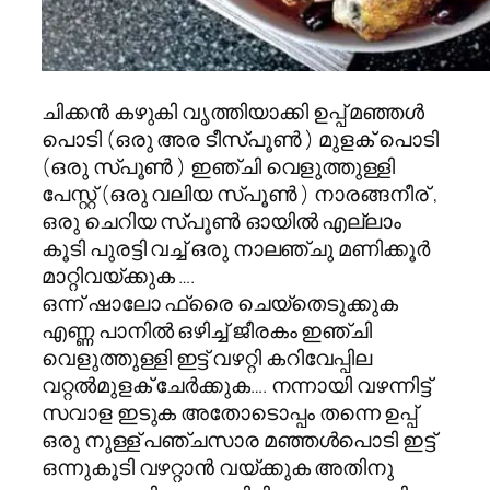
ചിക്കൻ കഴുകി വൃത്തിയാക്കി ഉപ്പ് മഞ്ഞൾ
പൊടി (ഒരു അര ടീസ്പൂൺ ) മുളക് പൊടി
(ഒരു സ്പൂൺ ) ഇഞ്ചി വെളുത്തുള്ളി
പേസ്റ്റ് (ഒരു വലിയ സ്പൂൺ ) നാരങ്ങനീര് ,
ഒരു ചെറിയ സ്പൂൺ ഓയിൽ എല്ലാം
കൂടി പുരട്ടി വച്ച് ഒരു നാലഞ്ചു മണിക്കൂർ
മാറ്റിവയ്ക്കുക ….
ഒന്ന് ഷാലോ ഫ്രൈ ചെയ്തെടുക്കുക
എണ്ണ പാനിൽ ഒഴിച്ച് ജീരകം ഇഞ്ചി
വെളുത്തുള്ളി ഇട്ട് വഴറ്റി കറിവേപ്പില
വറ്റൽമുളക് ചേർക്കുക…. നന്നായി വഴന്നിട്ട്
സവാള ഇടുക അതോടൊപ്പം തന്നെ ഉപ്പ്
ഒരു നുള്ള് പഞ്ചസാര മഞ്ഞൾപൊടി ഇട്ട്
ഒന്നുകൂടി വഴറ്റാൻ വയ്ക്കുക അതിനു