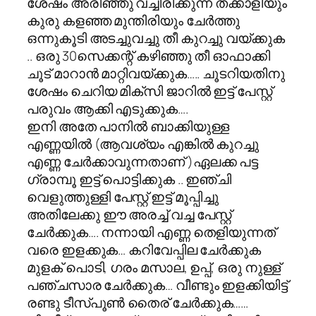
ശേഷം അരിഞ്ഞു വച്ചിരിക്കുന്ന തക്കാളിയും
കുരു കളഞ്ഞ മുന്തിരിയും ചേർത്തു
ഒന്നുകൂടി അടച്ചുവച്ചു തീ കുറച്ചു വയ്ക്കുക
.. ഒരു 30സെക്കന്റ്‌ കഴിഞ്ഞു തീ ഓഫാക്കി
ചൂട് മാറാൻ മാറ്റിവയ്ക്കുക….. ചൂടറിയതിനു
ശേഷം ചെറിയ മിക്സി ജാറിൽ ഇട്ട് പേസ്റ്റ്
പരുവം ആക്കി എടുക്കുക….
ഇനി അതേ പാനിൽ ബാക്കിയുള്ള
എണ്ണയിൽ (ആവശ്യം എങ്കിൽ കുറച്ചു
എണ്ണ ചേർക്കാവുന്നതാണ് )ഏലക്ക പട്ട
ഗ്രാമ്പൂ ഇട്ട് പൊട്ടിക്കുക .. ഇഞ്ചി
വെളുത്തുള്ളി പേസ്റ്റ് ഇട്ട് മൂപ്പിച്ചു
അതിലേക്കു ഈ അരച്ച് വച്ച പേസ്റ്റ്
ചേർക്കുക…. നന്നായി എണ്ണ തെളിയുന്നത്
വരെ ഇളക്കുക… കറിവേപ്പില ചേർക്കുക
മുളക് പൊടി, ഗരം മസാല, ഉപ്പ്, ഒരു നുള്ള്
പഞ്ചസാര ചേർക്കുക… വീണ്ടും ഇളക്കിയിട്ട്
രണ്ടു ടീസ്പൂൺ തൈര് ചേർക്കുക……