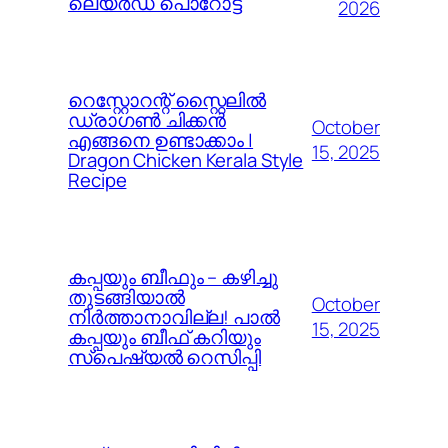
ലെയർഡ് പൊറോട്ട
2026
റെസ്റ്റോറന്റ് സ്റ്റൈലിൽ
ഡ്രാഗൺ ചിക്കൻ
October
എങ്ങനെ ഉണ്ടാക്കാം |
15, 2025
Dragon Chicken Kerala Style
Recipe
കപ്പയും ബീഫും – കഴിച്ചു
തുടങ്ങിയാൽ
October
നിർത്താനാവില്ല! പാൽ
15, 2025
കപ്പയും ബീഫ് കറിയും
സ്പെഷ്യൽ റെസിപ്പി