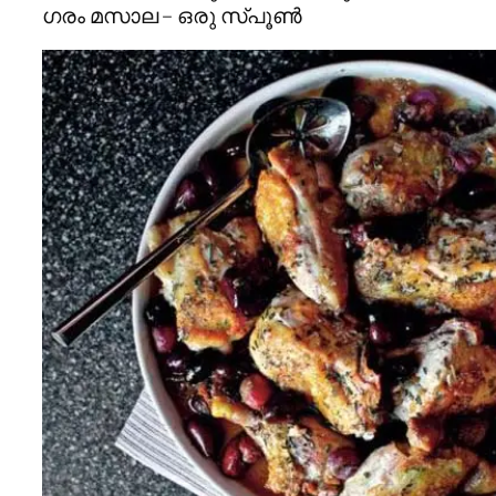
ഗരം മസാല – ഒരു സ്പൂണ്‍