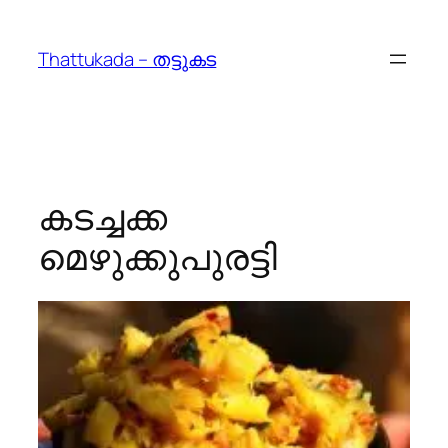
Skip
to
Thattukada – തട്ടുകട
content
കടച്ചക്ക
മെഴുക്കുപുരട്ടി