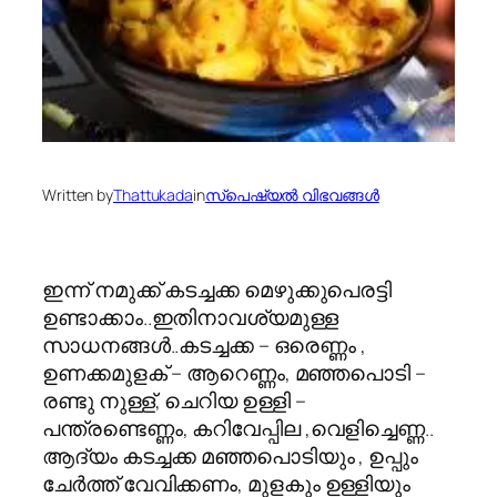
Written by
Thattukada
in
സ്പെഷ്യല്‍ വിഭവങ്ങള്‍
ഇന്ന് നമുക്ക് കടച്ചക്ക മെഴുക്കുപെരട്ടി
ഉണ്ടാക്കാം..ഇതിനാവശ്യമുള്ള
സാധനങ്ങള്‍..കടച്ചക്ക – ഒരെണ്ണം ,
ഉണക്കമുളക് – ആറെണ്ണം, മഞ്ഞപൊടി –
രണ്ടു നുള്ള്, ചെറിയ ഉള്ളി –
പന്ത്രണ്ടെണ്ണം, കറിവേപ്പില ,വെളിച്ചെണ്ണ..
ആദ്യം കടച്ചക്ക മഞ്ഞപൊടിയും , ഉപ്പും
ചേര്‍ത്ത് വേവിക്കണം, മുളകും ഉള്ളിയും