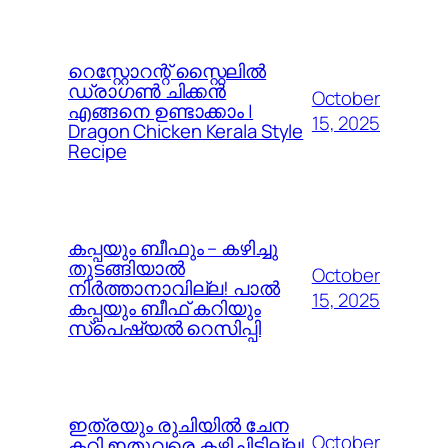
റെസ്റ്റോറന്റ് സ്റ്റൈലിൽ
ഡ്രാഗൺ ചിക്കൻ
October
എങ്ങനെ ഉണ്ടാക്കാം |
15, 2025
Dragon Chicken Kerala Style
Recipe
കപ്പയും ബീഫും – കഴിച്ചു
തുടങ്ങിയാൽ
October
നിർത്താനാവില്ല! പാൽ
15, 2025
കപ്പയും ബീഫ് കറിയും
സ്പെഷ്യൽ റെസിപ്പി
ഇത്രയും രുചിയിൽ ചേന
October
കറി ഇതുവരെ കഴിച്ചിട്ടില്ല!