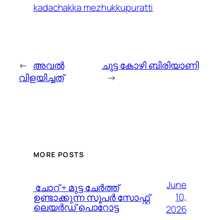
kadachakka mezhukkupuratti
←
അവല്‍
ചുട്ട കോഴി ബിരിയാണി
വിളയിച്ചത്
→
MORE POSTS
June
️ ചോറ് + മുട്ട ചേർത്ത്
10,
ഉണ്ടാക്കുന്ന സൂപർ സോഫ്റ്റ്
ലെയർഡ് പൊറോട്ട
2026