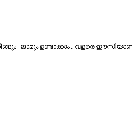
ിങ്ങും , ജാമും ഉണ്ടാക്കാം .. വളരെ ഈസിയാണ്