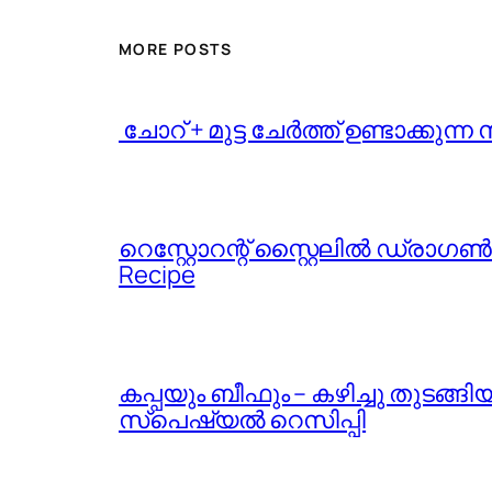
MORE POSTS
️ ചോറ് + മുട്ട ചേർത്ത് ഉണ്ടാക്ക
റെസ്റ്റോറന്റ് സ്റ്റൈലിൽ ഡ്രാഗൺ 
Recipe
കപ്പയും ബീഫും – കഴിച്ചു തുടങ്
സ്പെഷ്യൽ റെസിപ്പി