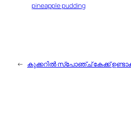
pineapple pudding
←
കുക്കറില്‍ സ്പോഞ്ച് കേക്ക് ഉണ്ടാക