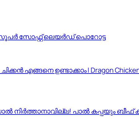
ുന്ന സൂപർ സോഫ്റ്റ് ലെയർഡ് പൊറോട്ട
ചിക്കൻ എങ്ങനെ ഉണ്ടാക്കാം | Dragon Chicken 
ങിയാൽ നിർത്താനാവില്ല! പാൽ കപ്പയും ബീഫ് 