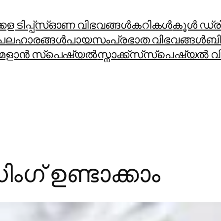
ള ടിപ്പ്സ്
ഓണ വിഭവങ്ങൾ
കറികള്‍
കൂള്‍ ഡ്രിങ
പലഹാരങ്ങള്‍
പായസം
പ്രഭാത വിഭവങ്ങള്‍
ബി
മളാന്‍ സ്പെഷ്യല്‍
സ്നാക്ക്സ്
സ്പെഷ്യല്‍ വി
ംഗ് ഉണ്ടാക്കാം