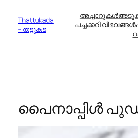
Skip
അച്ചാറുകള്‍
അടുക്ക
to
Thattukada
പച്ചക്കറി വിഭവങ്ങള്‍
content
– തട്ടുകട
റ
പൈനാപ്പിള്‍ പുഡി