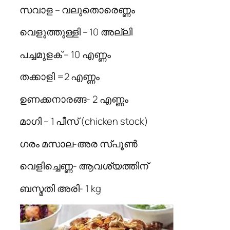
സവാള – വലുതൊരെണ്ണം
വെളുത്തുള്ളി – 10 അല്ലി
പച്ചമുളക് – 10 എണ്ണം
തക്കാളി =2 എണ്ണം
ഉണക്കനാരങ്ങ- 2 എണ്ണം
മാഗി – 1 പീസ്‌ (chicken stock)
ഗരം മസാല-അര സ്പൂണ്‍
വെളിച്ചെണ്ണ- ആവശ്യത്തിന്
ബസ്മതി അരി- 1 kg