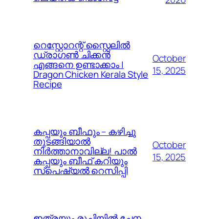
റെസ്റ്റോറന്റ് സ്റ്റൈലിൽ
ഡ്രാഗൺ ചിക്കൻ
October
എങ്ങനെ ഉണ്ടാക്കാം |
15, 2025
Dragon Chicken Kerala Style
Recipe
കപ്പയും ബീഫും – കഴിച്ചു
തുടങ്ങിയാൽ
October
നിർത്താനാവില്ല! പാൽ
15, 2025
കപ്പയും ബീഫ് കറിയും
സ്പെഷ്യൽ റെസിപ്പി
ഇത്രയും രുചിയിൽ ചേന