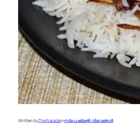
Written by
Thattukada
in
സ്പെഷ്യല്‍ വിഭവങ്ങള്‍