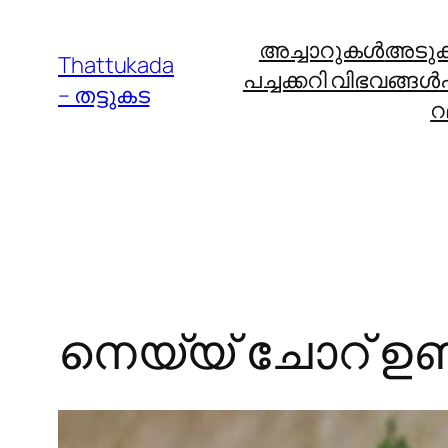
Skip
അച്ചാറുകള്‍
അടുക്ക
to
Thattukada
പച്ചക്കറി വിഭവങ്ങള്‍
content
– തട്ടുകട
റ
നെയ്യ് ചോറ് ഉ