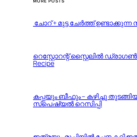
MORE POSTS
️ ചോറ് + മുട്ട ചേർത്ത് ഉണ്ടാക്ക
റെസ്റ്റോറന്റ് സ്റ്റൈലിൽ ഡ്രാഗൺ 
Recipe
കപ്പയും ബീഫും – കഴിച്ചു തുടങ്
സ്പെഷ്യൽ റെസിപ്പി
ഇത്രയും രുചിയിൽ ചേന കറി ഇതുവരെ 