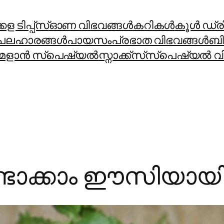
ള ടിപ്പ്സ്
ഓണ വിഭവങ്ങൾ
കറികള്‍
കൂള്‍ ഡ്രിങ
പലഹാരങ്ങള്‍
പായസം
പ്രഭാത വിഭവങ്ങള്‍
ബി
മളാന്‍ സ്പെഷ്യല്‍
സ്നാക്ക്സ്
സ്പെഷ്യല്‍ വി
ണ്ടാക്കാം ഈസിയായ