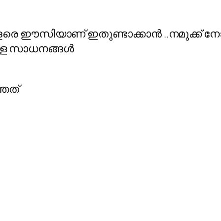
ം ..വളരെ ഈസിയാണ് ഇതുണ്ടാക്കാന്‍ ..നമുക്ക്
ള്ള സാധനങ്ങള്‍
്ഞത്