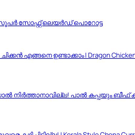
ുന്ന സൂപർ സോഫ്റ്റ് ലെയർഡ് പൊറോട്ട
ചിക്കൻ എങ്ങനെ ഉണ്ടാക്കാം | Dragon Chicken 
ങിയാൽ നിർത്താനാവില്ല! പാൽ കപ്പയും ബീഫ് 
കഴിച്ചിട്ടില്ല! | Kerala Style Chena Curr