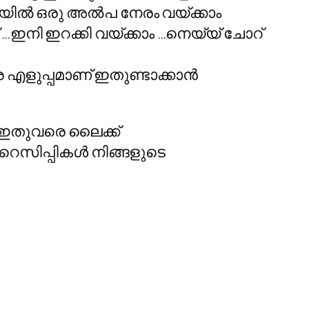
റുതീയില്‍ ഒരു അല്‍പ നേരം വയ്ക്കാം
ണ് …ഇനി ഇറക്കി വയ്ക്കാം …നെയ്യ് ചോറ്
 എളുപ്പമാണ് ഇതുണ്ടാക്കാന്‍
ജ് ഇതുവരെ ലൈക്ക്
െസിപ്പികള്‍ നിങ്ങളുടെ