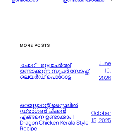
MORE POSTS
June
️ ചോറ് + മുട്ട ചേർത്ത്
10,
ഉണ്ടാക്കുന്ന സൂപർ സോഫ്റ്റ്
ലെയർഡ് പൊറോട്ട
2026
റെസ്റ്റോറന്റ് സ്റ്റൈലിൽ
ഡ്രാഗൺ ചിക്കൻ
October
എങ്ങനെ ഉണ്ടാക്കാം |
15, 2025
Dragon Chicken Kerala Style
Recipe