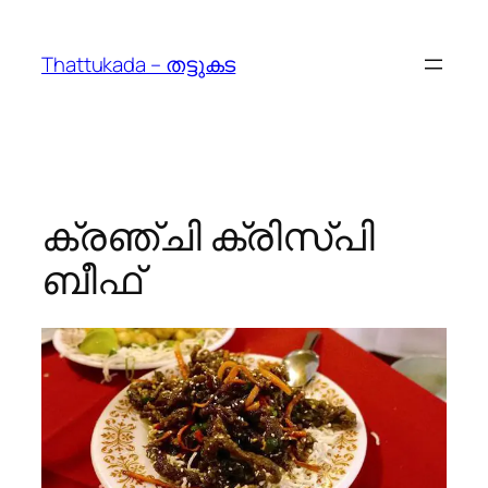
Skip
to
Thattukada – തട്ടുകട
content
ക്രഞ്ചി ക്രിസ്പി
ബീഫ്