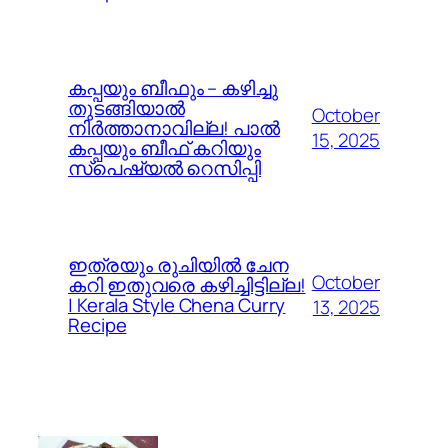
കപ്പയും ബീഫും – കഴിച്ചു
തുടങ്ങിയാൽ
October
നിർത്താനാവില്ല! പാൽ
15, 2025
കപ്പയും ബീഫ് കറിയും
സ്പെഷ്യൽ റെസിപ്പി
ഇത്രയും രുചിയിൽ ചേന
October
കറി ഇതുവരെ കഴിച്ചിട്ടില്ല!
| Kerala Style Chena Curry
13, 2025
Recipe