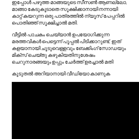
ഇപ്പോൾ പഴുത്ത മാങ്ങയുടെ സീസൺ ആണല്ലോ,
മാങ്ങാ കേടുകൂടാതെ സൂക്ഷിക്കാനായി നന്നായി
കാറ്റ് കയറുന്ന ഒരു പാത്രത്തിൽ ന്യൂസ് പേപ്പറിൽ
പൊതിഞ്ഞ് സൂക്ഷിച്ചാൽ മതി.
വീട്ടിൽ പാചകം ചെയ്യാൻ ഉപയോഗിക്കുന്ന
മരത്തവികൾ പെട്ടെന്ന് പൂപ്പൽ പിടിക്കാറുണ്ട്, ഇത്
കളയാനായി ചൂടുവെള്ളവും ബേക്കിംഗ് സോഡയും
മിക്സ് ചെയ്തു കഴുകിയതിനുശേഷം
ചെറുനാരങ്ങയും ഉപ്പും ചേർത്ത് ഉരച്ചാൽ മതി
കൂടുതൽ അറിയാനായി വീഡിയോ കാണുക