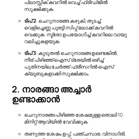
പ്ലാസ്റ്റിക് കവറിൽ വെച്ച് ഫ്രിഡ്ജിൽ
സൂക്ഷിക്കുക.
ടിപ് 2
: ചെറുനാരങ്ങ കഴുകി, തുടച്ച്,
വെളിച്ചെണ്ണ പുരട്ടി സിപ്പ് ലോക്ക് കവറിൽ
വെക്കുക. സ്ട്രോ ഉപയോഗിച്ച് കവറിലെ വായു
വലിച്ചുകളയുക.
ടിപ് 3
: കൂടുതൽ ചെറുനാരങ്ങ ഉണ്ടെങ്കിൽ,
നീര് പിഴിഞ്ഞ് ഐസ് ട്രേയിൽ ഒഴിച്ച്
പുതിനയില ചേർത്ത് ഫ്രീസറിൽ ഐസ്
ക്യൂബുകളാക്കി സൂക്ഷിക്കാം.
2. നാരങ്ങാ അച്ചാർ
ഉണ്ടാക്കാൻ
ചെറുനാരങ്ങ പിഴിഞ്ഞ ശേഷമുള്ള തൊലി 10
മിനിറ്റ് ആവിയിൽ വേവിക്കുക.
തണുത്ത ശേഷം ഉപ്പ്, പഞ്ചസാര, വിനാഗിരി,