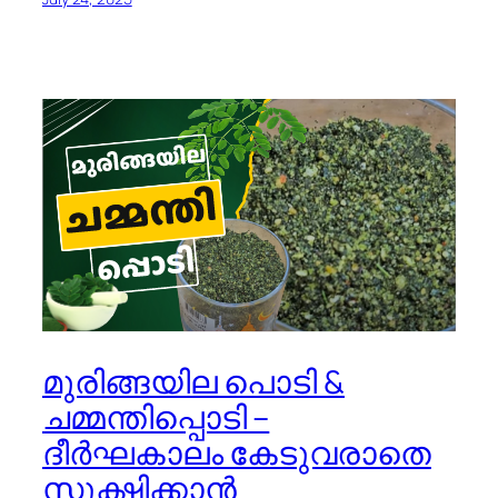
മുരിങ്ങയില പൊടി &
ചമ്മന്തിപ്പൊടി –
ദീർഘകാലം കേടുവരാതെ
സൂക്ഷിക്കാൻ