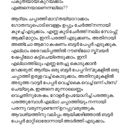
പകുതിയായി കുറയ്ക്കാം
എങ്ങനെയാണെന്നല്ലേ??
ആദ്യം ചപ്പാത്തി മാവ് തയ്യാറാക്കാം
ഗോതമ്പുപൊടി വെള്ളം ഉപ്പും ചേർത്ത് നന്നായി
കുഴച്ച് എടുക്കാം, എണ്ണ കൂടി ചേർത്ത് നല്ല സോഫ്റ്റ്
ആക്കി മാറ്റാം, ഇനി പരത്തി എടുക്കണം, അതിനായി
അഞ്ചോ ആറോ കഷണം ബട്ടർ പേപ്പർ എടുക്കുക,
എല്ലാം ഒരേ വലിപ്പത്തിൽ റൗണ്ടിലോ സ്ക്വയർ
ഷേപ്പിലോ കട്ട് ചെയ്തെടുക്കാം, ഇനി
എല്ലാത്തിലും എണ്ണ തേച്ചു കൊടുക്കാൻ
മറക്കരുത്, ആദ്യം ഒരു ബട്ടർ പേപ്പറിന് മുകളിൽ ഒരു
ചപ്പാത്തി ഉരുള വച്ച് കൊടുക്കാം, അതിനുമുകളിൽ
അടുത്ത വാട്ടർ പേപ്പർ വെച്ച് കൈ വെച്ച് ഒന്ന് പ്രസ്
ചെയ്യുക, ഇങ്ങനെ മൂന്നാലെണ്ണം
വെച്ചതിനുശേഷം, റോളർ ഉപയോഗിച്ച് പരത്തുക,
പരത്തുമ്പോൾ എല്ലാ ചപ്പാത്തിയും നന്നായി
പരന്നു വരുന്നുണ്ടെന്ന് ഉറപ്പുവരുത്തുക,
ആവശ്യത്തിനു വലിപ്പം ആയിക്കഴിഞ്ഞാൽ ബട്ടർ
പേപ്പർ മാറ്റി ഓരോന്നായി അടർത്തി എടുക്കാം.