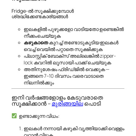
Fridge-ൽ സൂക്ഷിക്കുമ്പോൾ
ശ്രദ്ധിക്കേണ്ടകാര്യങ്ങൾ
ഇലകളിൽ പുഴുക്കളോ വാടിയതോ ഉണ്ടെങ്കിൽ
നീക്കംചെയ്യുക
കഴുകാതെ
കുറച്ച് തണ്ടോടുകൂടിയ ഇലകൾ
വെച്ച് വെയിൽ പറ്റാതെ സൂക്ഷിക്കുക
പ്ലാസ്റ്റിക് ബോക്സ് അല്ലെങ്കിൽ zipper-
lock കവറിൽ ലൂസായി പാക്ക് ചെയ്യുക
അതിനുശേഷം ഫ്രിഡ്ജിൽ വെക്കുക —
ഇങ്ങനെ 7–10 ദിവസം വരെ വാടാതെ
നിലനിൽക്കും
ഇനി വർഷങ്ങളോളം കേടുവരാതെ
സൂക്ഷിക്കാൻ –
മുരിങ്ങയില
പൊടി
ഉണ്ടാക്കുന്ന വിധം:
ഇലകൾ നന്നായി കഴുകി വൃത്തിയാക്കി വെള്ളം
വറ്റാൻ വിടുക