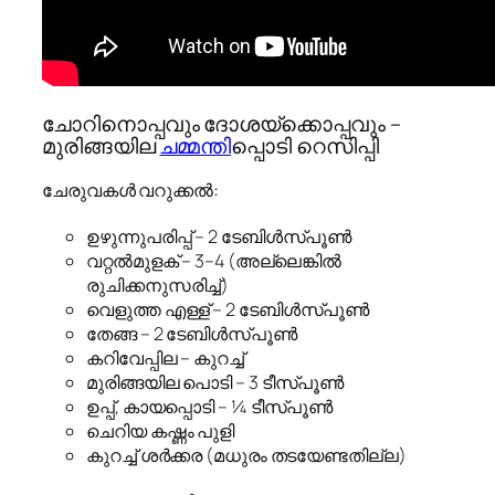
ചോറിനൊപ്പവും ദോശയ്‌ക്കൊപ്പവും –
മുരിങ്ങയില
ചമ്മന്തി
പ്പൊടി റെസിപ്പി
ചേരുവകൾ വറുക്കൽ:
ഉഴുന്നുപരിപ്പ് – 2 ടേബിള്‍സ്പൂൺ
വറ്റൽമുളക് – 3–4 (അല്ലെങ്കിൽ
രുചിക്കനുസരിച്ച്)
വെളുത്ത എള്ള് – 2 ടേബിൾസ്പൂൺ
തേങ്ങ – 2 ടേബിൾസ്പൂൺ
കറിവേപ്പില – കുറച്ച്
മുരിങ്ങയില പൊടി – 3 ടീസ്പൂൺ
ഉപ്പ്, കായപ്പൊടി – ¼ ടീസ്പൂൺ
ചെറിയ കഷ്ണം പുളി
കുറച്ച് ശർക്കര (മധുരം തടയേണ്ടതില്ല)