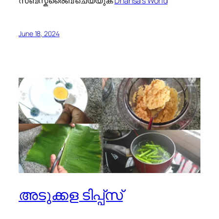
സബ്സ്ക്രൈബ് ചെയ്യുക
Dhansa’s World
June 18, 2024
അടുക്കള ടിപ്പ്സ്