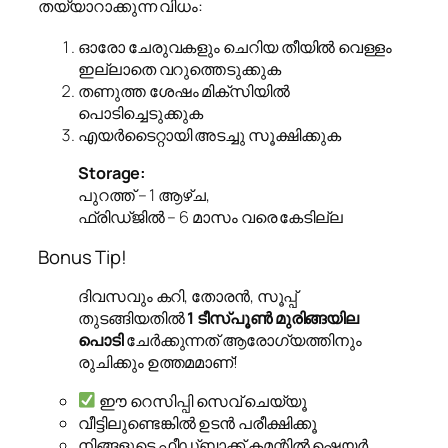
തയ്യാറാക്കുന്ന വിധം:
ഓരോ ചേരുവകളും ചെറിയ തീയിൽ വെള്ളം
ഇല്ലാതെ വറുത്തെടുക്കുക
തണുത്ത ശേഷം മിക്സിയിൽ
പൊടിച്ചെടുക്കുക
എയർടൈറ്റായി അടച്ചു സൂക്ഷിക്കുക
Storage:
പുറത്ത് – 1 ആഴ്ച,
ഫ്രിഡ്ജിൽ – 6 മാസം വരെ കേടില്ല
Bonus Tip!
ദിവസവും കറി, തോരൻ, സൂപ്പ്
തുടങ്ങിയതിൽ
1 ടീസ്പൂൺ മുരിങ്ങയില
പൊടി
ചേർക്കുന്നത് ആരോഗ്യത്തിനും
രുചിക്കും ഉത്തമമാണ്!
ഈ റെസിപ്പി സെവ് ചെയ്യൂ
വീട്ടിലുണ്ടെങ്കിൽ ഉടൻ പരീക്ഷിക്കൂ
നിങ്ങളുടെ ഫീഡ്‌ബാക്ക് കമന്റിൽ ഷെയർ