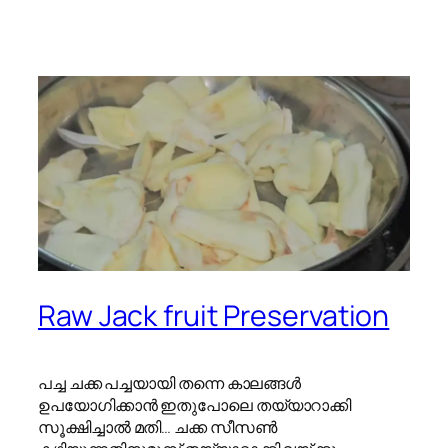
Raw Jack fruit Preservation
പച്ച ചക്ക പച്ചയായി തന്നെ കാലങ്ങൾ
ഉപയോഗിക്കാൻ ഇതുപോലെ തയ്യാറാക്കി
സൂക്ഷിച്ചാൽ മതി… ചക്ക സീസൺ