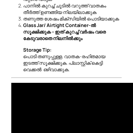
പാനിൽ കുറച്ച് ചൂടിൽ വറുത്ത് വാതകം
തീർത്ത് ഉണങ്ങിയ നിലയിലാക്കുക
തണുത്ത ശേഷം മിക്സിയിൽ പൊടിയാക്കുക
Glass Jar/ Airtight Container-ൽ
സൂക്ഷിക്കുക – ഇത് കുറച്ച് വർഷം വരെ
കേടുവരാതെ നിലനിൽക്കും
Storage Tip:
പൊടി തണുപ്പുള്ള, വാതക-രഹിതമായ
ഇടത്ത് സൂക്ഷിക്കുക. പ്ലാസ്റ്റിക് കെട്ടി
വെക്കൽ ഒഴിവാക്കുക.