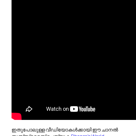
ഇതുപോലുള്ള വീഡിയോകൾക്കായി ഈ ചാനൽ