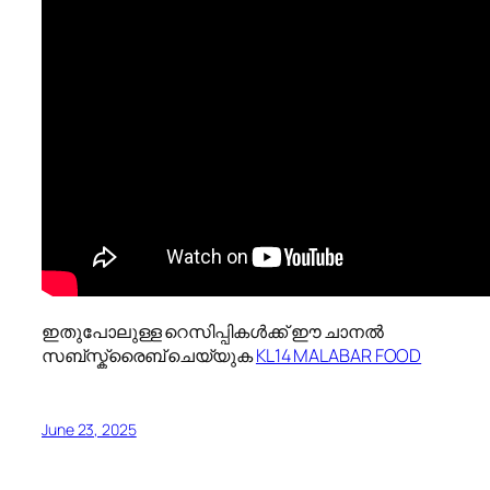
ഇതുപോലുള്ള റെസിപ്പികൾക്ക് ഈ ചാനൽ
സബ്സ്ക്രൈബ് ചെയ്യുക
KL14 MALABAR FOOD
June 23, 2025