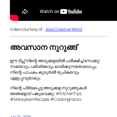
Video courtesy of :
Jess Creative World
അവസാന നുറുങ്ങ്
ഈ ടിപ്സ് നിന്റെ അടുക്കളയിൽ പരീക്ഷിച്ച് നോക്കൂ!
സമയവും പരിശ്രമവും ലാഭിക്കുന്നതോടൊപ്പം,
നിന്റെ പാചകം കൂടുതൽ രുചികരവും
എളുപ്പവുമാകും.
നിന്റെ പ്രിയപ്പെട്ട അടുക്കള നുറുങ്ങുകൾ
ഞങ്ങളോട് പങ്കുവെക്കൂ! #KitchenTips
#MalayalamRecipes #CookingHacks
July 24, 2025