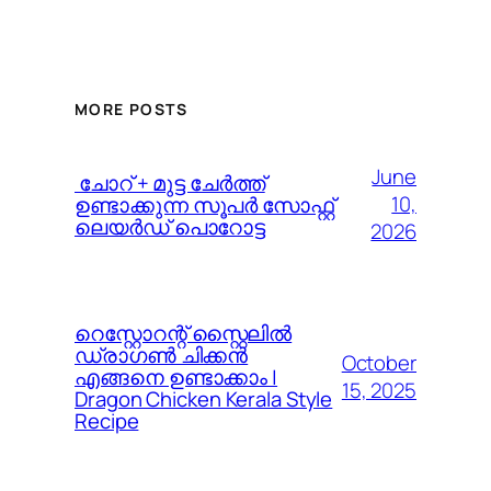
MORE POSTS
June
️ ചോറ് + മുട്ട ചേർത്ത്
10,
ഉണ്ടാക്കുന്ന സൂപർ സോഫ്റ്റ്
ലെയർഡ് പൊറോട്ട
2026
റെസ്റ്റോറന്റ് സ്റ്റൈലിൽ
ഡ്രാഗൺ ചിക്കൻ
October
എങ്ങനെ ഉണ്ടാക്കാം |
15, 2025
Dragon Chicken Kerala Style
Recipe