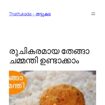
Skip
to
Thattukada – തട്ടുകട
content
രുചികരമായ തേങ്ങാ
ചമ്മന്തി ഉണ്ടാക്കാം