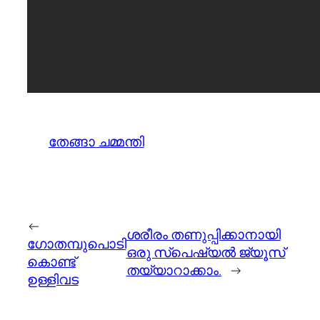
തേങ്ങാ ചമ്മന്തി
←
ശരീരം തണുപ്പിക്കാനായി
ഗോതമ്പുപൊടി
ഒരു സ്പെഷ്യല്‍ ജ്യൂസ്
കൊണ്ട്
തയ്യാറാക്കാം.
→
ഉള്ളിവട