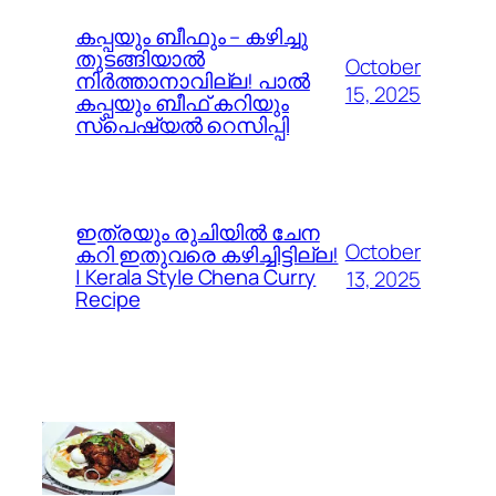
കപ്പയും ബീഫും – കഴിച്ചു
തുടങ്ങിയാൽ
October
നിർത്താനാവില്ല! പാൽ
15, 2025
കപ്പയും ബീഫ് കറിയും
സ്പെഷ്യൽ റെസിപ്പി
ഇത്രയും രുചിയിൽ ചേന
October
കറി ഇതുവരെ കഴിച്ചിട്ടില്ല!
| Kerala Style Chena Curry
13, 2025
Recipe