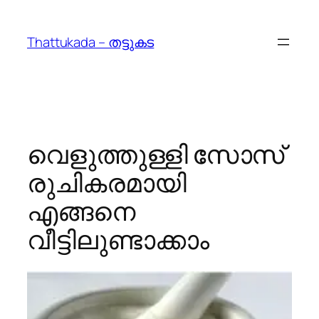
Skip
to
Thattukada – തട്ടുകട
content
വെളുത്തുള്ളി സോസ്
രുചികരമായി
എങ്ങനെ
വീട്ടിലുണ്ടാക്കാം