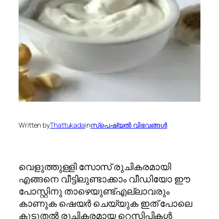
Written by
Thattukada
in
സ്പെഷ്യല്‍ വിഭവങ്ങള്‍
വെളുത്തുള്ളി സോസ് രുചികരമായി
എങ്ങനെ വീട്ടിലുണ്ടാക്കാം വീഡിയോ ഈ
പോസ്റ്റിനു താഴെയുണ്ട്എല്ലാവരും
കാണുക ഷെയർ ചെയ്യുക ഇത് പോലെ
കൂടുതൽ രുചികരമായ റെസിപ്പികൾ