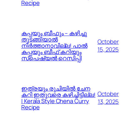
Recipe
കപ്പയും ബീഫും – കഴിച്ചു
തുടങ്ങിയാൽ
October
നിർത്താനാവില്ല! പാൽ
15, 2025
കപ്പയും ബീഫ് കറിയും
സ്പെഷ്യൽ റെസിപ്പി
ഇത്രയും രുചിയിൽ ചേന
October
കറി ഇതുവരെ കഴിച്ചിട്ടില്ല!
| Kerala Style Chena Curry
13, 2025
Recipe