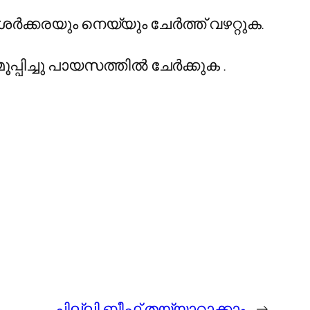
 ശർക്കരയും നെയ്യും ചേർത്ത് വഴറ്റുക.
ൂപ്പിച്ചു പായസത്തിൽ ചേർക്കുക .
ചില്ലി ബീഫ് തയ്യാറാക്കാം
→