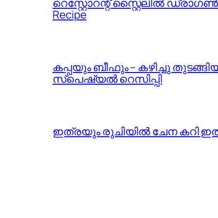
റെസ്റ്റോറന്റ് സ്റ്റൈലിൽ ഡ്രാഗൺ 
Recipe
കപ്പയും ബീഫും – കഴിച്ചു തുടങ്
സ്പെഷ്യൽ റെസിപ്പി
ഇത്രയും രുചിയിൽ ചേന കറി ഇതുവരെ 