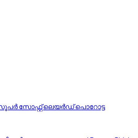
ുന്ന സൂപർ സോഫ്റ്റ് ലെയർഡ് പൊറോട്ട