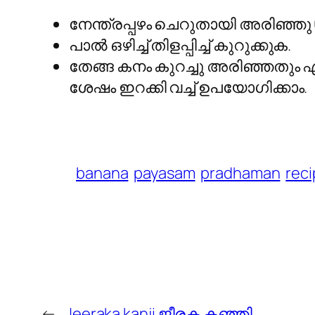
നേന്ത്രപ്പഴം ചെറുതായി അരിഞ്ഞു 6
പാൽ ഒഴിച്ച് തിളപ്പിച്ച്‌ കുറുക്കുക.
തേങ്ങ കനം കുറച്ചു അരിഞ്ഞതും ഏലക
ശേഷം ഇറക്കി വച്ച് ഉപയോഗിക്കാം.
banana
payasam
pradhaman
rec
←
Jeeraka kanji ജീരക കഞ്ഞി