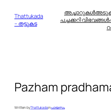
Skip
അച്ചാറുകള്‍
അടുക്ക
to
Thattukada
പച്ചക്കറി വിഭവങ്ങള്‍
content
– തട്ടുകട
റ
Pazham pradham
Written by
Thattukada
in
പായസം