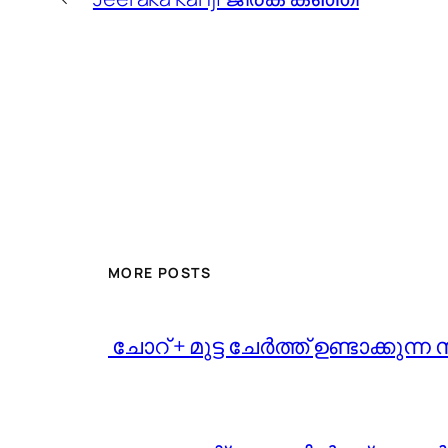
MORE POSTS
️ ചോറ് + മുട്ട ചേർത്ത് ഉണ്ടാക്ക