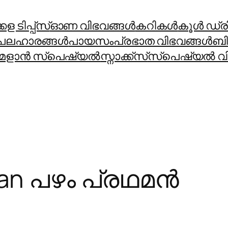
ള ടിപ്പ്സ്
ഓണ വിഭവങ്ങൾ
കറികള്‍
കൂള്‍ ഡ്രിങ
പലഹാരങ്ങള്‍
പായസം
പ്രഭാത വിഭവങ്ങള്‍
ബി
മളാന്‍ സ്പെഷ്യല്‍
സ്നാക്ക്സ്
സ്പെഷ്യല്‍ വി
an പഴം പ്രഥമൻ