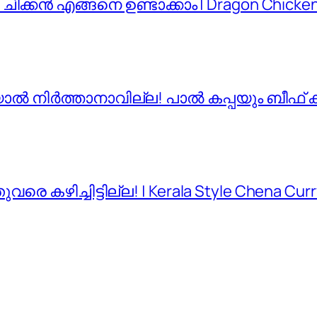
ചിക്കൻ എങ്ങനെ ഉണ്ടാക്കാം | Dragon Chicken 
ങിയാൽ നിർത്താനാവില്ല! പാൽ കപ്പയും ബീഫ് 
കഴിച്ചിട്ടില്ല! | Kerala Style Chena Curr