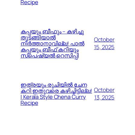
Recipe
കപ്പയും ബീഫും – കഴിച്ചു
തുടങ്ങിയാൽ
October
നിർത്താനാവില്ല! പാൽ
15, 2025
കപ്പയും ബീഫ് കറിയും
സ്പെഷ്യൽ റെസിപ്പി
ഇത്രയും രുചിയിൽ ചേന
October
കറി ഇതുവരെ കഴിച്ചിട്ടില്ല!
| Kerala Style Chena Curry
13, 2025
Recipe