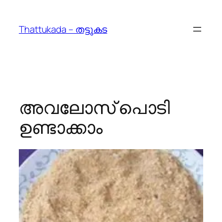
Skip
to
Thattukada – തട്ടുകട
content
അവലോസ് പൊടി
ഉണ്ടാക്കാം