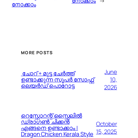
നോക്കാം
→
നോക്കാം
MORE POSTS
June
️ ചോറ് + മുട്ട ചേർത്ത്
10,
ഉണ്ടാക്കുന്ന സൂപർ സോഫ്റ്റ്
ലെയർഡ് പൊറോട്ട
2026
റെസ്റ്റോറന്റ് സ്റ്റൈലിൽ
ഡ്രാഗൺ ചിക്കൻ
October
എങ്ങനെ ഉണ്ടാക്കാം |
15, 2025
Dragon Chicken Kerala Style