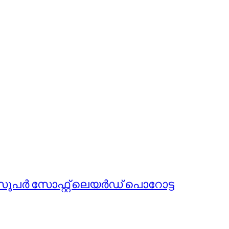
ുന്ന സൂപർ സോഫ്റ്റ് ലെയർഡ് പൊറോട്ട