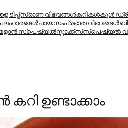
ള ടിപ്പ്സ്
ഓണ വിഭവങ്ങൾ
കറികള്‍
കൂള്‍ ഡ്രിങ
പലഹാരങ്ങള്‍
പായസം
പ്രഭാത വിഭവങ്ങള്‍
ബി
മളാന്‍ സ്പെഷ്യല്‍
സ്നാക്ക്സ്
സ്പെഷ്യല്‍ വി
്‍ കറി ഉണ്ടാക്കാം