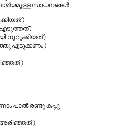
ാവശ്യമുള്ള സാധനങ്ങള്‍
ക്കിയത് )
എടുത്തത്‌ )
യി നുറുക്കിയത് )
്ഞു എടുക്കണം )
ിഞ്ഞത് )
രണാം പാല്‍ രണ്ടു കപ്പു
‍ അരിഞ്ഞത് )