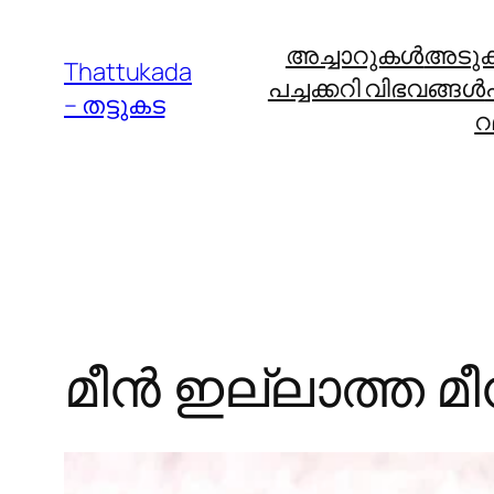
Skip
അച്ചാറുകള്‍
അടുക്ക
to
Thattukada
പച്ചക്കറി വിഭവങ്ങള്‍
content
– തട്ടുകട
റ
മീന്‍ ഇല്ലാത്ത മീന