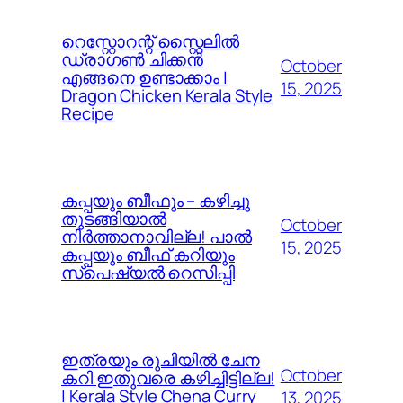
റെസ്റ്റോറന്റ് സ്റ്റൈലിൽ
ഡ്രാഗൺ ചിക്കൻ
October
എങ്ങനെ ഉണ്ടാക്കാം |
15, 2025
Dragon Chicken Kerala Style
Recipe
കപ്പയും ബീഫും – കഴിച്ചു
തുടങ്ങിയാൽ
October
നിർത്താനാവില്ല! പാൽ
15, 2025
കപ്പയും ബീഫ് കറിയും
സ്പെഷ്യൽ റെസിപ്പി
ഇത്രയും രുചിയിൽ ചേന
October
കറി ഇതുവരെ കഴിച്ചിട്ടില്ല!
| Kerala Style Chena Curry
13, 2025