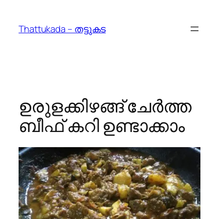
Skip
to
Thattukada – തട്ടുകട
content
ഉരുളക്കിഴങ്ങ് ചേര്‍ത്ത
ബീഫ് കറി ഉണ്ടാക്കാം