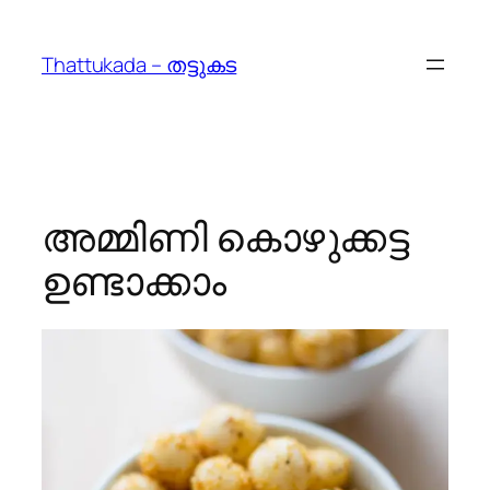
Skip
to
Thattukada – തട്ടുകട
content
അമ്മിണി കൊഴുക്കട്ട
ഉണ്ടാക്കാം