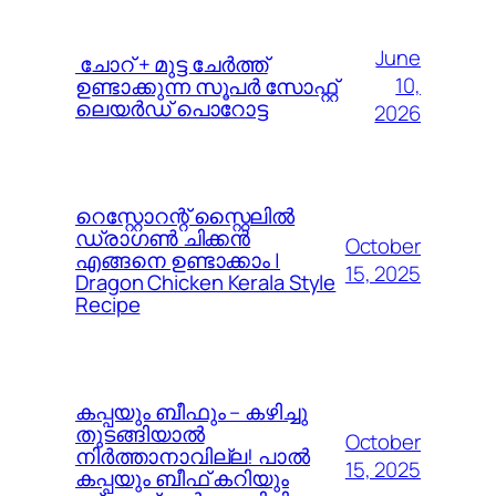
June
️ ചോറ് + മുട്ട ചേർത്ത്
10,
ഉണ്ടാക്കുന്ന സൂപർ സോഫ്റ്റ്
ലെയർഡ് പൊറോട്ട
2026
റെസ്റ്റോറന്റ് സ്റ്റൈലിൽ
ഡ്രാഗൺ ചിക്കൻ
October
എങ്ങനെ ഉണ്ടാക്കാം |
15, 2025
Dragon Chicken Kerala Style
Recipe
കപ്പയും ബീഫും – കഴിച്ചു
തുടങ്ങിയാൽ
October
നിർത്താനാവില്ല! പാൽ
15, 2025
കപ്പയും ബീഫ് കറിയും