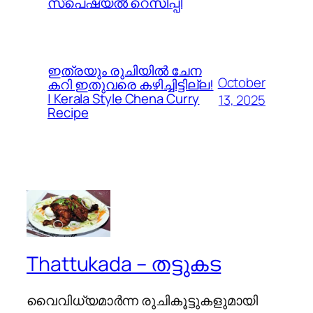
സ്പെഷ്യൽ റെസിപ്പി
ഇത്രയും രുചിയിൽ ചേന
October
കറി ഇതുവരെ കഴിച്ചിട്ടില്ല!
| Kerala Style Chena Curry
13, 2025
Recipe
Thattukada – തട്ടുകട
വൈവിധ്യമാര്‍ന്ന രുചികൂട്ടുകളുമായി