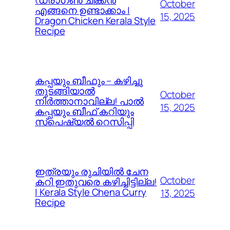
October
എങ്ങനെ ഉണ്ടാക്കാം |
15, 2025
Dragon Chicken Kerala Style
Recipe
കപ്പയും ബീഫും – കഴിച്ചു
തുടങ്ങിയാൽ
October
നിർത്താനാവില്ല! പാൽ
15, 2025
കപ്പയും ബീഫ് കറിയും
സ്പെഷ്യൽ റെസിപ്പി
ഇത്രയും രുചിയിൽ ചേന
October
കറി ഇതുവരെ കഴിച്ചിട്ടില്ല!
| Kerala Style Chena Curry
13, 2025
Recipe