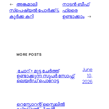
←
അങ്കമാലി
നാടന്‍ ബീഫ്
സ്പെഷ്യല്‍ പോര്‍ക്ക്‌ &
ഫ്രൈ
കൂര്‍ക്ക കറി
ഉണ്ടാക്കാം
→
MORE POSTS
June
️ ചോറ് + മുട്ട ചേർത്ത്
10,
ഉണ്ടാക്കുന്ന സൂപർ സോഫ്റ്റ്
ലെയർഡ് പൊറോട്ട
2026
റെസ്റ്റോറന്റ് സ്റ്റൈലിൽ
ഡ്രാഗൺ ചിക്കൻ