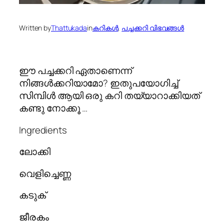
Written by
Thattukada
in
കറികള്‍
, 
പച്ചക്കറി വിഭവങ്ങള്‍
ഈ പച്ചക്കറി ഏതാണെന്ന്
നിങ്ങൾക്കറിയാമോ? ഇതുപയോഗിച്ച്
സിമ്പിൾ ആയി ഒരു കറി തയ്യാറാക്കിയത്
കണ്ടു നോക്കൂ …
Ingredients
ലോക്കി
വെളിച്ചെണ്ണ
കടുക്
ജീരകം