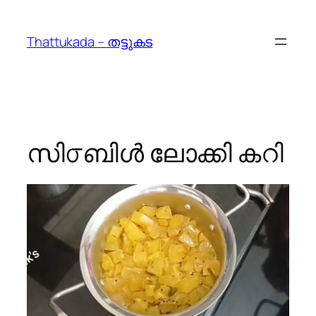
Skip
to
Thattukada – തട്ടുകട
content
സി൦ബിൾ ലോക്കി കറി