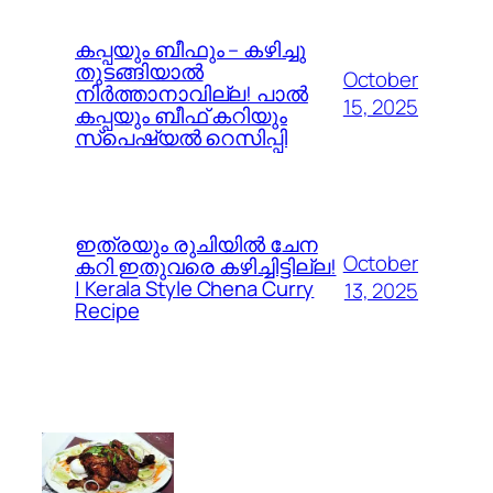
കപ്പയും ബീഫും – കഴിച്ചു
തുടങ്ങിയാൽ
October
നിർത്താനാവില്ല! പാൽ
15, 2025
കപ്പയും ബീഫ് കറിയും
സ്പെഷ്യൽ റെസിപ്പി
ഇത്രയും രുചിയിൽ ചേന
October
കറി ഇതുവരെ കഴിച്ചിട്ടില്ല!
| Kerala Style Chena Curry
13, 2025
Recipe