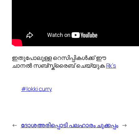
ഇതുപോലുള്ള റെസിപ്പികൾക്ക് ഈ
ചാനൽ സബ്സ്ക്രൈബ് ചെയ്യുക
Rk’s
#lokki curry
←
ദോശ
അരിപ്പൊടി പലഹാരം ചുക്കപ്പം
→