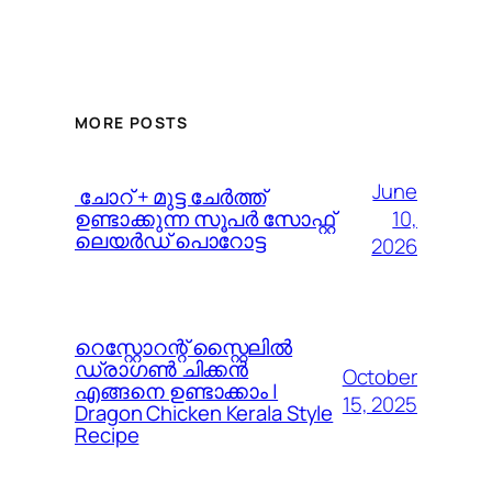
MORE POSTS
June
️ ചോറ് + മുട്ട ചേർത്ത്
10,
ഉണ്ടാക്കുന്ന സൂപർ സോഫ്റ്റ്
ലെയർഡ് പൊറോട്ട
2026
റെസ്റ്റോറന്റ് സ്റ്റൈലിൽ
ഡ്രാഗൺ ചിക്കൻ
October
എങ്ങനെ ഉണ്ടാക്കാം |
15, 2025
Dragon Chicken Kerala Style
Recipe