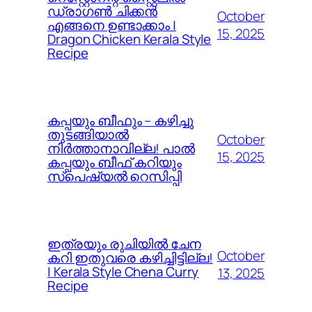
ഡ്രാഗൺ ചിക്കൻ
October
എങ്ങനെ ഉണ്ടാക്കാം |
15, 2025
Dragon Chicken Kerala Style
Recipe
കപ്പയും ബീഫും – കഴിച്ചു
തുടങ്ങിയാൽ
October
നിർത്താനാവില്ല! പാൽ
15, 2025
കപ്പയും ബീഫ് കറിയും
സ്പെഷ്യൽ റെസിപ്പി
ഇത്രയും രുചിയിൽ ചേന
October
കറി ഇതുവരെ കഴിച്ചിട്ടില്ല!
| Kerala Style Chena Curry
13, 2025
Recipe