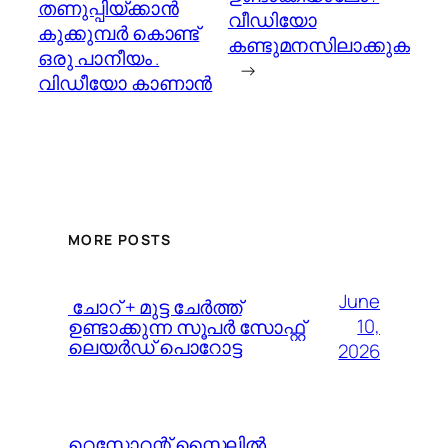
തണുപ്പിയ്ക്കാൻ
വീഡിയോ
കുക്കുമ്പർ കൊണ്ട്
കണ്ടുമനസിലാക്കുക
ഒരു പാനീയം .
→
വിഡീയോ കാണാൻ
MORE POSTS
June
️ ചോറ് + മുട്ട ചേർത്ത്
10,
ഉണ്ടാക്കുന്ന സൂപർ സോഫ്റ്റ്
ലെയർഡ് പൊറോട്ട
2026
റെസ്റ്റോറന്റ് സ്റ്റൈലിൽ