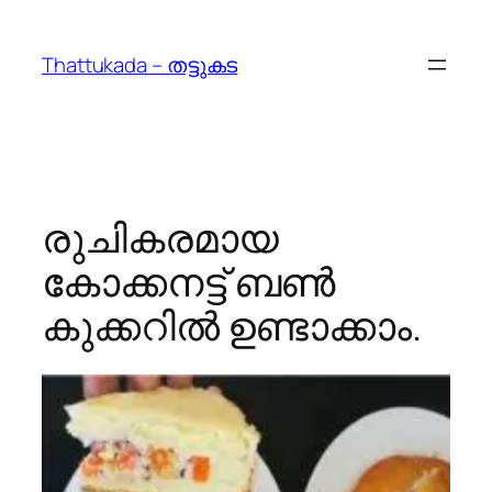
Skip
to
Thattukada – തട്ടുകട
content
രുചികരമായ
കോക്കനട്ട് ബൺ
കുക്കറില്‍ ഉണ്ടാക്കാം.