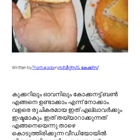
Written by
Thattukada
in
സ്വീറ്റ്സ് & കേക്ക്സ്
കുക്കറിലും ഓവനിലും കോക്കനട്ട് ബൺ
എങ്ങനെ ഉണ്ടാക്കാം എന്ന് നോക്കാം.
വളരെ രുചികരമായ ഇത് എല്ലാവര്‍ക്കും
ഇഷ്ടമാകും. ഇത് തയ്യാറാക്കുന്നത്
എങ്ങനെയെന്നു താഴെ
കൊടുത്തിരിക്കുന്ന വീഡിയോയില്‍