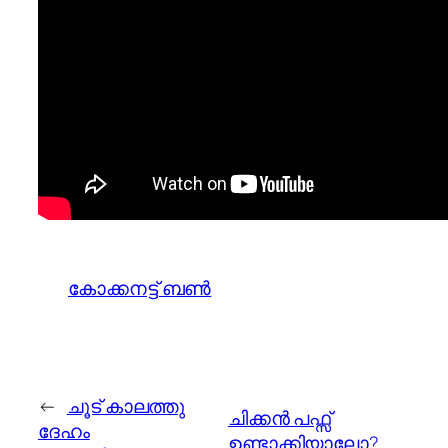
കോക്കനട്ട് ബൺ
←
ചൂട് കാലത്തു
ചിക്കന്‍ പഫ്സ്
ദേഹം
ഉണ്ടാക്കിയാലോ?