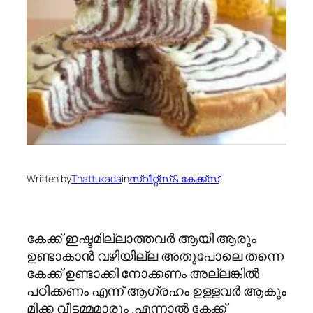
Written by
Thattukada
in
സ്വീറ്റ്സ് & കേക്ക്സ്
കേക്ക് ഇഷ്ടമില്ലാത്തവര്‍ ആയി ആരും
ഉണ്ടാകാന്‍ വഴിയില്ല അതുപോലെ തന്നെ
കേക്ക് ഉണ്ടാക്കി നോക്കണം അല്ലങ്കില്‍
പഠിക്കണം എന്ന് ആഗ്രഹം ഉള്ളവര്‍ ആകും
മിക്ക വീട്ടമ്മമാരും .എന്നാല്‍ കേക്ക്