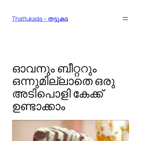
Skip
to
Thattukada – തട്ടുകട
content
ഓവനും ബീറ്ററും
ഒന്നുമില്ലാതെ ഒരു
അടിപൊളി കേക്ക്
ഉണ്ടാക്കാം