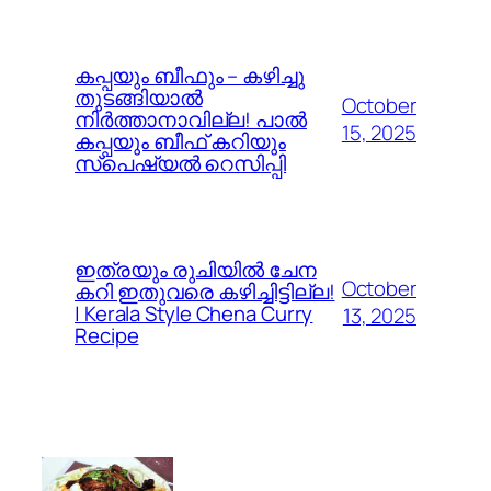
കപ്പയും ബീഫും – കഴിച്ചു
തുടങ്ങിയാൽ
October
നിർത്താനാവില്ല! പാൽ
15, 2025
കപ്പയും ബീഫ് കറിയും
സ്പെഷ്യൽ റെസിപ്പി
ഇത്രയും രുചിയിൽ ചേന
October
കറി ഇതുവരെ കഴിച്ചിട്ടില്ല!
| Kerala Style Chena Curry
13, 2025
Recipe