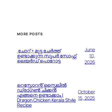
MORE POSTS
June
️ ചോറ് + മുട്ട ചേർത്ത്
10,
ഉണ്ടാക്കുന്ന സൂപർ സോഫ്റ്റ്
ലെയർഡ് പൊറോട്ട
2026
റെസ്റ്റോറന്റ് സ്റ്റൈലിൽ
ഡ്രാഗൺ ചിക്കൻ
October
എങ്ങനെ ഉണ്ടാക്കാം |
15, 2025
Dragon Chicken Kerala Style
Recipe