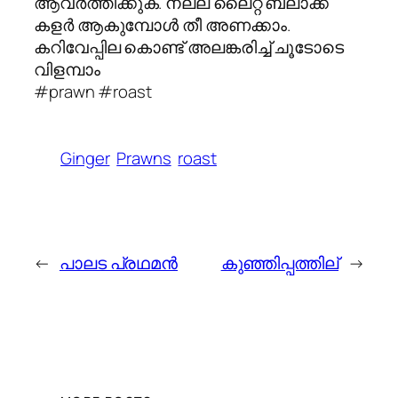
ആവർത്തിക്കുക. നല്ല ലൈറ്റ് ബ്ലാക്ക്
കളർ ആകുമ്പോൾ തീ അണക്കാം.
കറിവേപ്പില കൊണ്ട് അലങ്കരിച്ച് ചൂടോടെ
വിളമ്പാം
#prawn #roast
Ginger
Prawns
roast
←
പാലട പ്രഥമന്‍
കുഞ്ഞിപ്പത്തില്
→