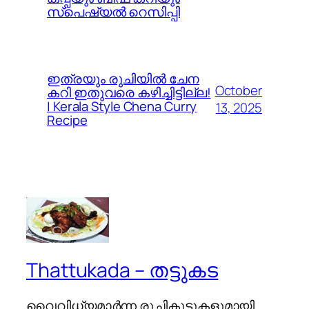
സ്പെഷ്യൽ റെസിപ്പി
ഇത്രയും രുചിയിൽ ചേന
October
കറി ഇതുവരെ കഴിച്ചിട്ടില്ല!
| Kerala Style Chena Curry
13, 2025
Recipe
Thattukada – തട്ടുകട
വൈവിധ്യമാര്‍ന്ന രുചികൂട്ടുകളുമായി