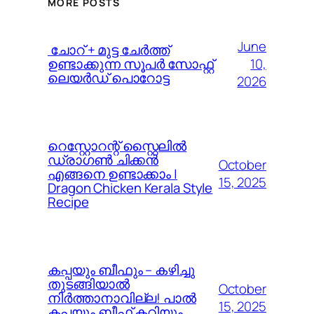
MORE POSTS
June
️ ചോറ് + മുട്ട ചേർത്ത്
10,
ഉണ്ടാക്കുന്ന സൂപർ സോഫ്റ്റ്
ലെയർഡ് പൊറോട്ട
2026
റെസ്റ്റോറന്റ് സ്റ്റൈലിൽ
ഡ്രാഗൺ ചിക്കൻ
October
എങ്ങനെ ഉണ്ടാക്കാം |
15, 2025
Dragon Chicken Kerala Style
Recipe
കപ്പയും ബീഫും – കഴിച്ചു
തുടങ്ങിയാൽ
October
നിർത്താനാവില്ല! പാൽ
15, 2025
കപ്പയും ബീഫ് കറിയും