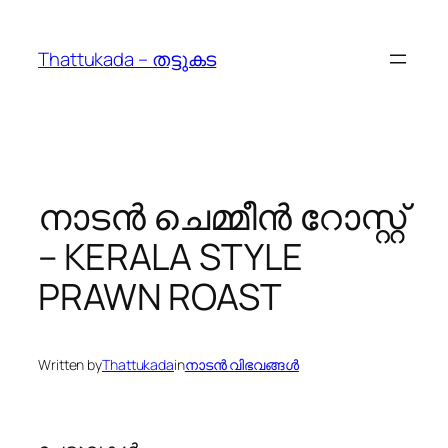
Skip
to
Thattukada – തട്ടുകട
content
നാടൻ ചെമ്മീൻ റോസ്റ്റ്
– KERALA STYLE
PRAWN ROAST
Written by
Thattukada
in
നാടന്‍ വിഭവങ്ങള്‍