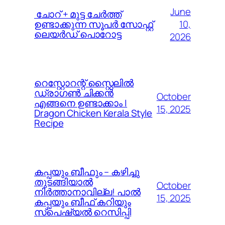
June
️ ചോറ് + മുട്ട ചേർത്ത്
10,
ഉണ്ടാക്കുന്ന സൂപർ സോഫ്റ്റ്
ലെയർഡ് പൊറോട്ട
2026
റെസ്റ്റോറന്റ് സ്റ്റൈലിൽ
ഡ്രാഗൺ ചിക്കൻ
October
എങ്ങനെ ഉണ്ടാക്കാം |
15, 2025
Dragon Chicken Kerala Style
Recipe
കപ്പയും ബീഫും – കഴിച്ചു
തുടങ്ങിയാൽ
October
നിർത്താനാവില്ല! പാൽ
15, 2025
കപ്പയും ബീഫ് കറിയും
സ്പെഷ്യൽ റെസിപ്പി