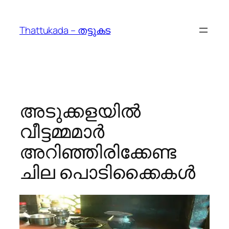
Skip
to
Thattukada – തട്ടുകട
content
അടുക്കളയില്‍
വീട്ടമ്മമാര്‍
അറിഞ്ഞിരിക്കേണ്ട
ചില പൊടിക്കൈകള്‍