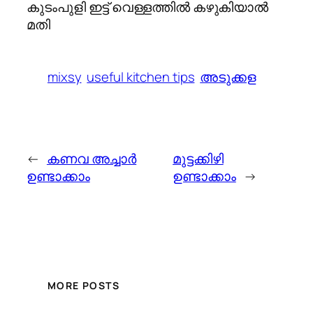
കുടംപുളി ഇട്ട് വെള്ളത്തില്‍ കഴുകിയാല്‍
മതി
mixsy
useful kitchen tips
അടുക്കള
←
കണവ അച്ചാര്‍
മുട്ടക്കിഴി
ഉണ്ടാക്കാം
ഉണ്ടാക്കാം
→
MORE POSTS