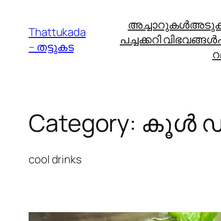
Skip
അച്ചാറുകള്‍
അടുക്ക
to
Thattukada
പച്ചക്കറി വിഭവങ്ങള്‍
content
– തട്ടുകട
റ
Category:
കൂള്‍ ഡ്
cool drinks