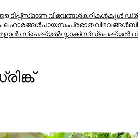
ള ടിപ്പ്സ്
ഓണ വിഭവങ്ങൾ
കറികള്‍
കൂള്‍ ഡ്രിങ
പലഹാരങ്ങള്‍
പായസം
പ്രഭാത വിഭവങ്ങള്‍
ബി
മളാന്‍ സ്പെഷ്യല്‍
സ്നാക്ക്സ്
സ്പെഷ്യല്‍ വി
രിങ്ക്