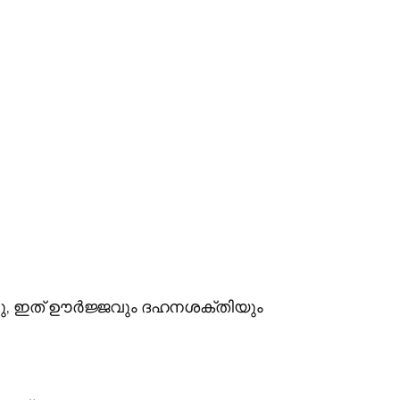
ുന്നു, ഇത് ഊർജ്ജവും ദഹനശക്തിയും