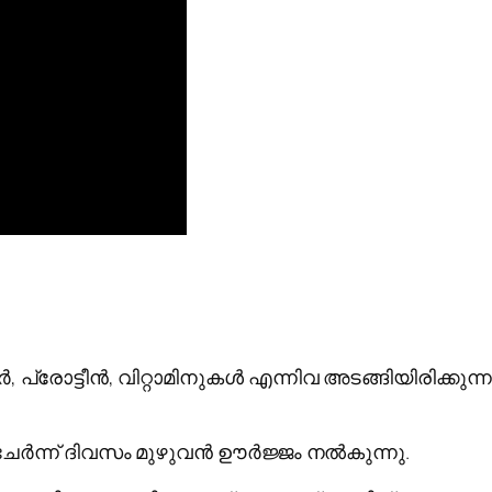
 പ്രോട്ടീൻ, വിറ്റാമിനുകൾ എന്നിവ അടങ്ങിയിരിക്ക
ും ചേർന്ന് ദിവസം മുഴുവൻ ഊർജ്ജം നൽകുന്നു.