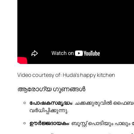
Video courtesy of: Huda’s happy kitchen
ആരോഗ്യ ഗുണങ്ങൾ
പോഷകസമൃദ്ധം
: ചക്കക്കുരുവിൽ ഫൈബർ,
വർധിപ്പിക്കുന്നു.
ഊർജ്ജദായകം
: ബൂസ്റ്റ് പൊടിയും പാല