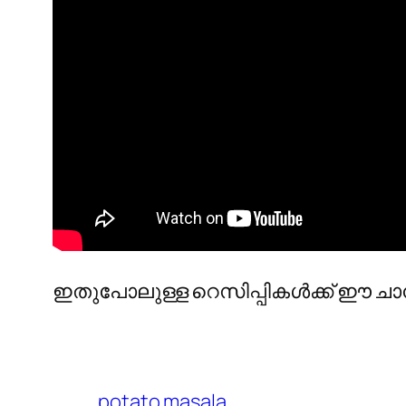
ഇതുപോലുള്ള റെസിപ്പികൾക്ക് ഈ 
potato masala