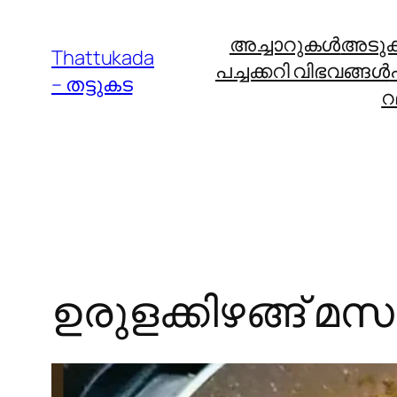
Skip
അച്ചാറുകള്‍
അടുക്ക
to
Thattukada
പച്ചക്കറി വിഭവങ്ങള്‍
content
– തട്ടുകട
റ
ഉരുളക്കിഴങ്ങ് മസ