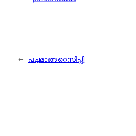
←
പച്ചമാങ്ങ റെസിപ്പി