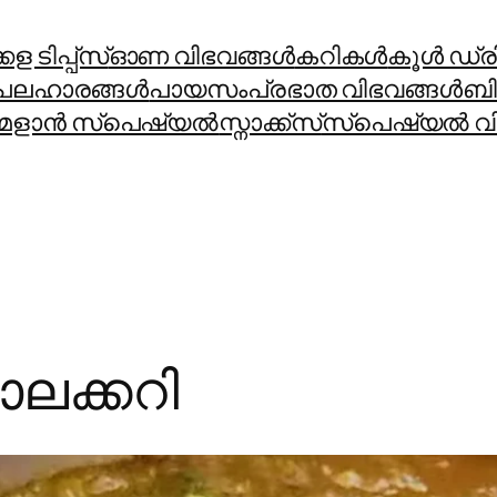
ള ടിപ്പ്സ്
ഓണ വിഭവങ്ങൾ
കറികള്‍
കൂള്‍ ഡ്രിങ
പലഹാരങ്ങള്‍
പായസം
പ്രഭാത വിഭവങ്ങള്‍
ബി
മളാന്‍ സ്പെഷ്യല്‍
സ്നാക്ക്സ്
സ്പെഷ്യല്‍ വി
ാലക്കറി