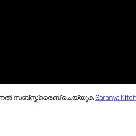
ചാനൽ സബ്സ്ക്രൈബ് ചെയ്യുക
Saranya Kitc