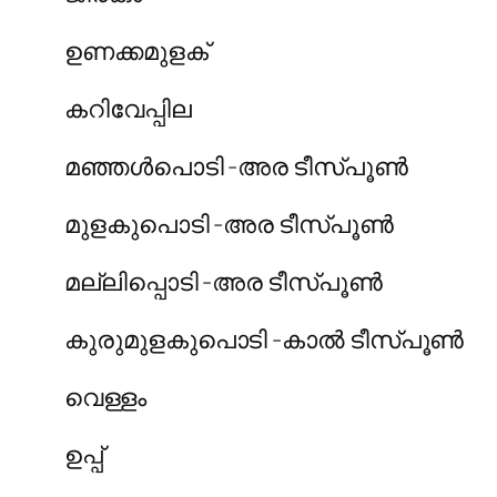
ഉണക്കമുളക്
കറിവേപ്പില
മഞ്ഞൾപൊടി -അര ടീസ്പൂൺ
മുളകുപൊടി -അര ടീസ്പൂൺ
മല്ലിപ്പൊടി -അര ടീസ്പൂൺ
കുരുമുളകുപൊടി -കാൽ ടീസ്പൂൺ
വെള്ളം
ഉപ്പ്