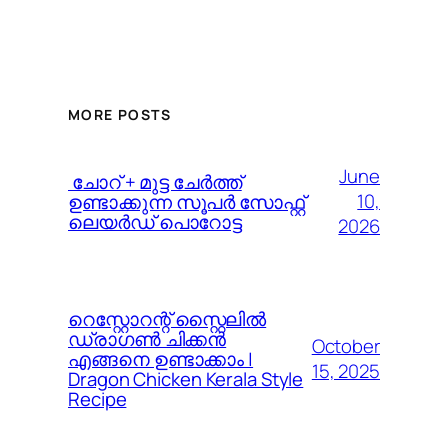
MORE POSTS
June
️ ചോറ് + മുട്ട ചേർത്ത്
10,
ഉണ്ടാക്കുന്ന സൂപർ സോഫ്റ്റ്
ലെയർഡ് പൊറോട്ട
2026
റെസ്റ്റോറന്റ് സ്റ്റൈലിൽ
ഡ്രാഗൺ ചിക്കൻ
October
എങ്ങനെ ഉണ്ടാക്കാം |
15, 2025
Dragon Chicken Kerala Style
Recipe