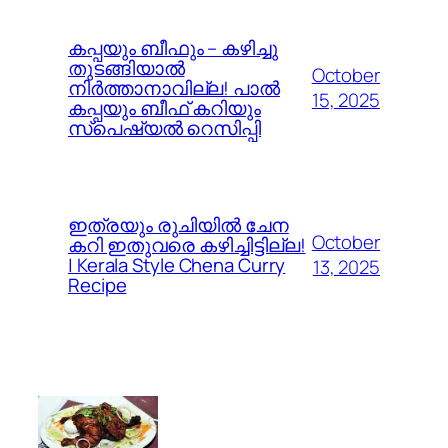
കപ്പയും ബീഫും – കഴിച്ചു
തുടങ്ങിയാൽ
October
നിർത്താനാവില്ല! പാൽ
15, 2025
കപ്പയും ബീഫ് കറിയും
സ്പെഷ്യൽ റെസിപ്പി
ഇത്രയും രുചിയിൽ ചേന
October
കറി ഇതുവരെ കഴിച്ചിട്ടില്ല!
| Kerala Style Chena Curry
13, 2025
Recipe