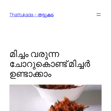
Skip
to
Thattukada – തട്ടുകട
content
മിച്ചം വരുന്ന
ചോറുകൊണ്ട് മിച്ചർ
ഉണ്ടാക്കാം