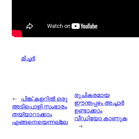
മിച്ചർ
രുചികരമായ
←
പിങ്ക് കളറില്‍ ഒരു
ഈന്തപ്പഴം അച്ചാര്‍
അടിപൊളി സംഭാരം
ഉണ്ടാക്കാം
തയ്യാറാക്കാം
വീഡിയോ കാണുക
എങ്ങനെയെന്നല്ലേ
→