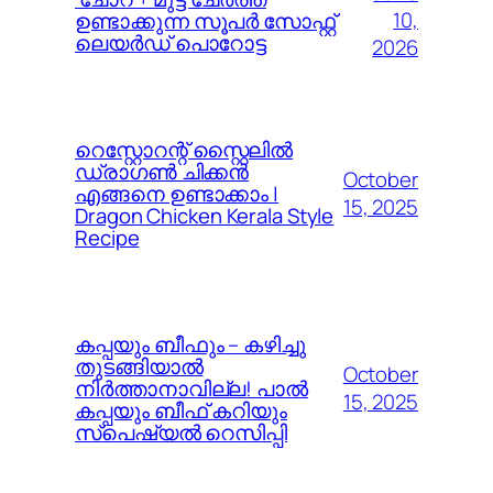
10,
ഉണ്ടാക്കുന്ന സൂപർ സോഫ്റ്റ്
ലെയർഡ് പൊറോട്ട
2026
റെസ്റ്റോറന്റ് സ്റ്റൈലിൽ
ഡ്രാഗൺ ചിക്കൻ
October
എങ്ങനെ ഉണ്ടാക്കാം |
15, 2025
Dragon Chicken Kerala Style
Recipe
കപ്പയും ബീഫും – കഴിച്ചു
തുടങ്ങിയാൽ
October
നിർത്താനാവില്ല! പാൽ
15, 2025
കപ്പയും ബീഫ് കറിയും
സ്പെഷ്യൽ റെസിപ്പി