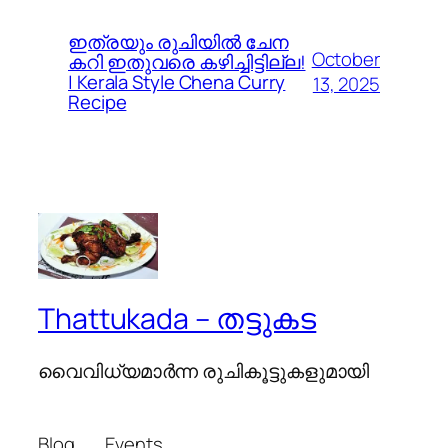
ഇത്രയും രുചിയിൽ ചേന
October
കറി ഇതുവരെ കഴിച്ചിട്ടില്ല!
| Kerala Style Chena Curry
13, 2025
Recipe
Thattukada – തട്ടുകട
വൈവിധ്യമാര്‍ന്ന രുചികൂട്ടുകളുമായി
Blog
Events