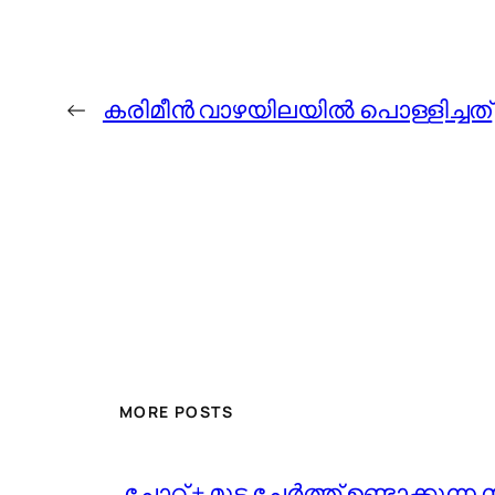
←
കരിമീൻ വാഴയിലയിൽ പൊള്ളിച്ചത്
MORE POSTS
️ ചോറ് + മുട്ട ചേർത്ത് ഉണ്ടാക്ക