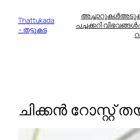
Skip
അച്ചാറുകള്‍
അടുക്ക
to
Thattukada
പച്ചക്കറി വിഭവങ്ങള്‍
content
– തട്ടുകട
റ
ചിക്കന്‍ റോസ്റ്റ് 