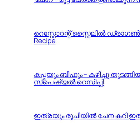
റെസ്റ്റോറന്റ് സ്റ്റൈലിൽ ഡ്രാഗൺ 
Recipe
കപ്പയും ബീഫും – കഴിച്ചു തുടങ്
സ്പെഷ്യൽ റെസിപ്പി
ഇത്രയും രുചിയിൽ ചേന കറി ഇതുവരെ 