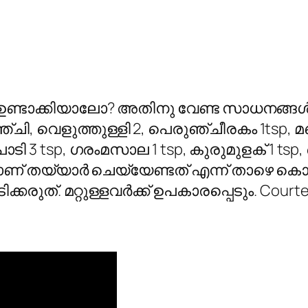
ോസ്റ്റ് ഉണ്ടാക്കിയാലോ? അതിനു വേണ്ട സാധനങ്
, ഇഞ്ചി, വെളുത്തുള്ളി 2, പെരുഞ്ചീരകം 1tsp, മ
ടി 3 tsp, ഗരംമസാല 1 tsp, കുരുമുളക് 1 tsp, ടൊമ
് തയ്യാര്‍ ചെയ്യേണ്ടത് എന്ന് താഴെ കൊട
രുത്. മറ്റുള്ളവര്‍ക്ക് ഉപകാരപ്പെടും. Courtesy