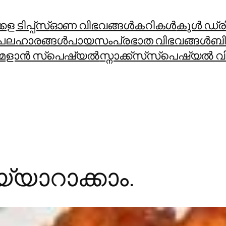
ള ടിപ്പ്സ്
ഓണ വിഭവങ്ങൾ
കറികള്‍
കൂള്‍ ഡ്രിങ
പലഹാരങ്ങള്‍
പായസം
പ്രഭാത വിഭവങ്ങള്‍
ബി
മളാന്‍ സ്പെഷ്യല്‍
സ്നാക്ക്സ്
സ്പെഷ്യല്‍ വി
തയ്യാറാക്കാം.