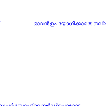
ഓവന്‍ ഉപയോഗിക്കാതെ നല്ല 
ുന്ന സൂപർ സോഫ്റ്റ് ലെയർഡ് പൊറോട്ട