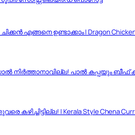
ചിക്കൻ എങ്ങനെ ഉണ്ടാക്കാം | Dragon Chicken 
ങിയാൽ നിർത്താനാവില്ല! പാൽ കപ്പയും ബീഫ് 
കഴിച്ചിട്ടില്ല! | Kerala Style Chena Curr