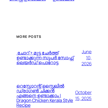
MORE POSTS
June
️ ചോറ് + മുട്ട ചേർത്ത്
10,
ഉണ്ടാക്കുന്ന സൂപർ സോഫ്റ്റ്
ലെയർഡ് പൊറോട്ട
2026
റെസ്റ്റോറന്റ് സ്റ്റൈലിൽ
ഡ്രാഗൺ ചിക്കൻ
October
എങ്ങനെ ഉണ്ടാക്കാം |
15, 2025
Dragon Chicken Kerala Style
Recipe