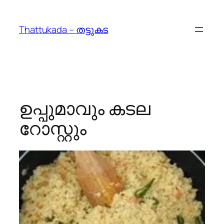
Skip
to
Thattukada – തട്ടുകട
content
ഉപ്പുമാവും കടല
റോസ്റ്റും