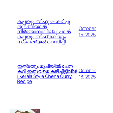
കപ്പയും ബീഫും – കഴിച്ചു
തുടങ്ങിയാൽ
October
നിർത്താനാവില്ല! പാൽ
15, 2025
കപ്പയും ബീഫ് കറിയും
സ്പെഷ്യൽ റെസിപ്പി
ഇത്രയും രുചിയിൽ ചേന
October
കറി ഇതുവരെ കഴിച്ചിട്ടില്ല!
| Kerala Style Chena Curry
13, 2025
Recipe