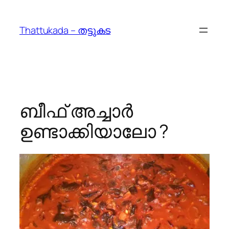
Skip
to
Thattukada – തട്ടുകട
content
ബീഫ് അച്ചാര്‍
ഉണ്ടാക്കിയാലോ ?