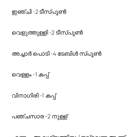
ഇഞ്ചി -2 ടീസ്പൂൺ
വെളുത്തുള്ളി -2 ടീസ്പൂൺ
അച്ചാർ പൊടി -4 ടേബിൾ സ്പൂൺ
വെള്ളം -1 കപ്പ്
വിനാഗിരി -1 കപ്പ്
പഞ്ചസാര -2 നുള്ള്