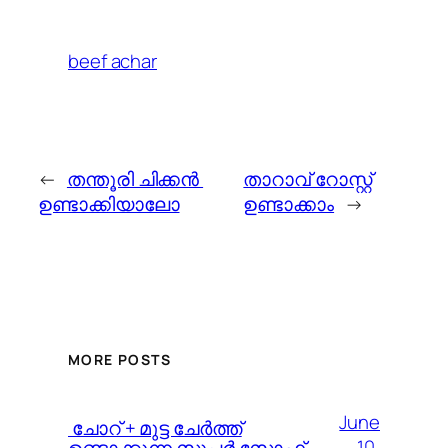
beef achar
←
തന്തൂരി ചിക്കന്‍
താറാവ് റോസ്റ്റ്
ഉണ്ടാക്കിയാലോ
ഉണ്ടാക്കാം
→
MORE POSTS
June
️ ചോറ് + മുട്ട ചേർത്ത്
10,
ഉണ്ടാക്കുന്ന സൂപർ സോഫ്റ്റ്