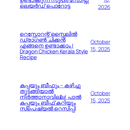
ലെയർഡ് പൊറോട്ട
2026
റെസ്റ്റോറന്റ് സ്റ്റൈലിൽ
ഡ്രാഗൺ ചിക്കൻ
October
എങ്ങനെ ഉണ്ടാക്കാം |
15, 2025
Dragon Chicken Kerala Style
Recipe
കപ്പയും ബീഫും – കഴിച്ചു
തുടങ്ങിയാൽ
October
നിർത്താനാവില്ല! പാൽ
15, 2025
കപ്പയും ബീഫ് കറിയും
സ്പെഷ്യൽ റെസിപ്പി