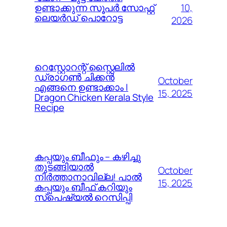
10,
ഉണ്ടാക്കുന്ന സൂപർ സോഫ്റ്റ്
ലെയർഡ് പൊറോട്ട
2026
റെസ്റ്റോറന്റ് സ്റ്റൈലിൽ
ഡ്രാഗൺ ചിക്കൻ
October
എങ്ങനെ ഉണ്ടാക്കാം |
15, 2025
Dragon Chicken Kerala Style
Recipe
കപ്പയും ബീഫും – കഴിച്ചു
തുടങ്ങിയാൽ
October
നിർത്താനാവില്ല! പാൽ
15, 2025
കപ്പയും ബീഫ് കറിയും
സ്പെഷ്യൽ റെസിപ്പി