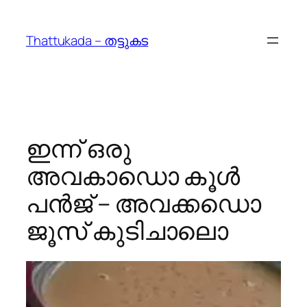
Skip
to
Thattukada – തട്ടുകട
content
ഇന്ന് ഒരു
അവകാഡൊ കൂൾ
പൻജ്‌ – അവക്കഡൊ
ജൂസ്‌ കുടിചാലൊ