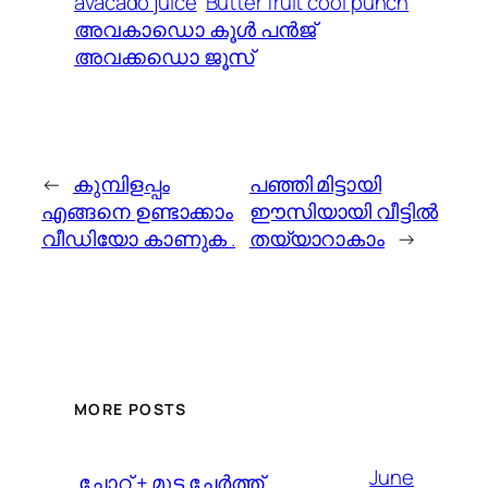
avacado juice
Butter fruit cool punch
അവകാഡൊ കൂൾ പൻജ്‌
അവക്കഡൊ ജൂസ്‌
←
കുമ്പിളപ്പം
പഞ്ഞി മിട്ടായി
എങ്ങനെ ഉണ്ടാക്കാം
ഈസിയായി വീട്ടിൽ
വീഡിയോ കാണുക .
തയ്യാറാകാം
→
MORE POSTS
June
️ ചോറ് + മുട്ട ചേർത്ത്