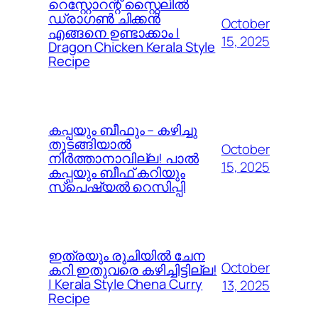
റെസ്റ്റോറന്റ് സ്റ്റൈലിൽ
ഡ്രാഗൺ ചിക്കൻ
October
എങ്ങനെ ഉണ്ടാക്കാം |
15, 2025
Dragon Chicken Kerala Style
Recipe
കപ്പയും ബീഫും – കഴിച്ചു
തുടങ്ങിയാൽ
October
നിർത്താനാവില്ല! പാൽ
15, 2025
കപ്പയും ബീഫ് കറിയും
സ്പെഷ്യൽ റെസിപ്പി
ഇത്രയും രുചിയിൽ ചേന
October
കറി ഇതുവരെ കഴിച്ചിട്ടില്ല!
| Kerala Style Chena Curry
13, 2025
Recipe