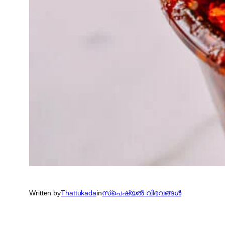
Written by
Thattukada
in
സ്പെഷ്യല്‍ വിഭവങ്ങള്‍