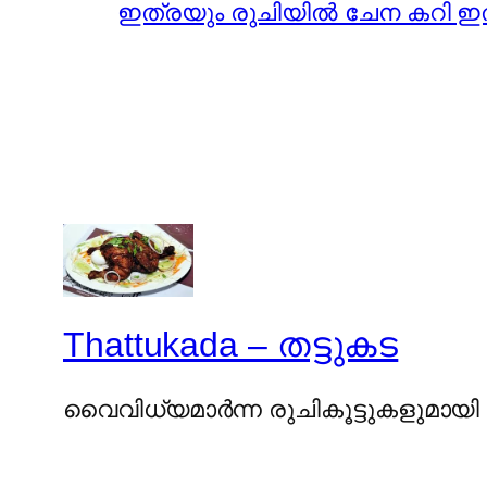
ഇത്രയും രുചിയിൽ ചേന കറി ഇതുവരെ
Thattukada – തട്ടുകട
വൈവിധ്യമാര്‍ന്ന രുചികൂട്ടുകളുമായി