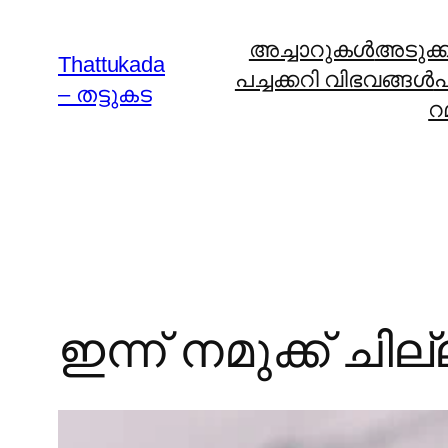
Skip
അച്ചാറുകള്‍
അടുക്കള
to
Thattukada
പച്ചക്കറി വിഭവങ്ങള്‍
പ
content
– തട്ടുകട
റ
ഇന്ന് നമുക്ക് ചില്ല