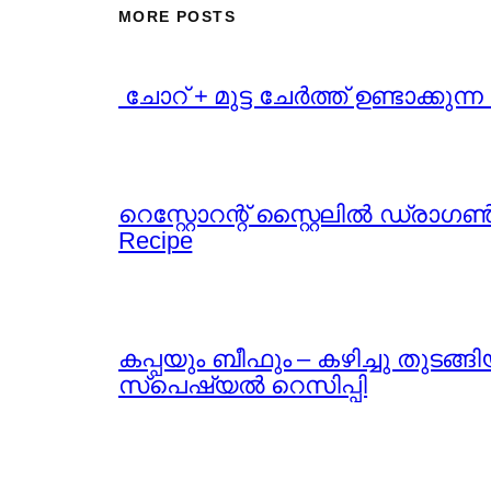
MORE POSTS
️ ചോറ് + മുട്ട ചേർത്ത് ഉണ്ടാക്ക
റെസ്റ്റോറന്റ് സ്റ്റൈലിൽ ഡ്രാഗൺ 
Recipe
കപ്പയും ബീഫും – കഴിച്ചു തുടങ
സ്പെഷ്യൽ റെസിപ്പി