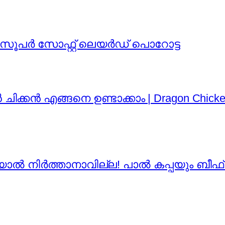
ുന്ന സൂപർ സോഫ്റ്റ് ലെയർഡ് പൊറോട്ട
ചിക്കൻ എങ്ങനെ ഉണ്ടാക്കാം | Dragon Chicken
്ങിയാൽ നിർത്താനാവില്ല! പാൽ കപ്പയും ബീഫ