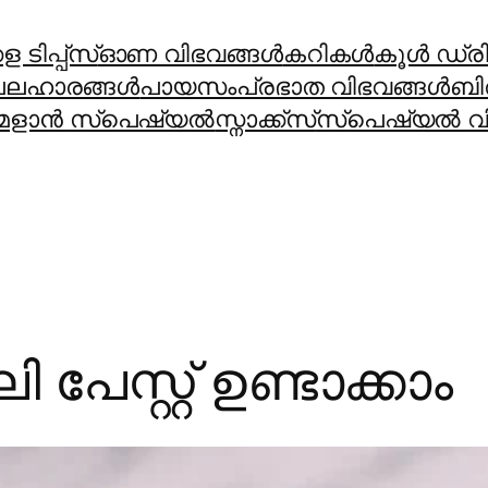
 ടിപ്പ്സ്
ഓണ വിഭവങ്ങൾ
കറികള്‍
കൂള്‍ ഡ്രിങ
ലഹാരങ്ങള്‍
പായസം
പ്രഭാത വിഭവങ്ങള്‍
ബി
മളാന്‍ സ്പെഷ്യല്‍
സ്നാക്ക്സ്
സ്പെഷ്യല്‍ വി
ി പേസ്റ്റ് ഉണ്ടാക്കാം